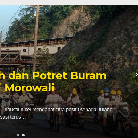
h dan Potret Buram
i Morowali
ri nikel mendapat citra positif sebagai tulang
isasi terus…