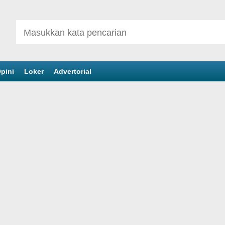
pini
Loker
Advertorial