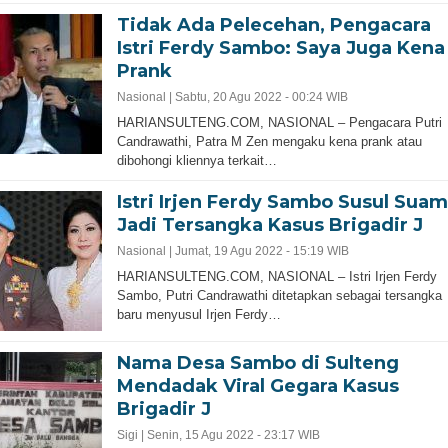
Tidak Ada Pelecehan, Pengacara
Istri Ferdy Sambo: Saya Juga Kena
Prank
Nasional |
Sabtu, 20 Agu 2022 - 00:24 WIB
HARIANSULTENG.COM, NASIONAL – Pengacara Putri
Candrawathi, Patra M Zen mengaku kena prank atau
dibohongi kliennya terkait…
Istri Irjen Ferdy Sambo Susul Suam
Jadi Tersangka Kasus Brigadir J
Nasional |
Jumat, 19 Agu 2022 - 15:19 WIB
HARIANSULTENG.COM, NASIONAL – Istri Irjen Ferdy
Sambo, Putri Candrawathi ditetapkan sebagai tersangka
baru menyusul Irjen Ferdy…
Nama Desa Sambo di Sulteng
Mendadak Viral Gegara Kasus
Brigadir J
Sigi |
Senin, 15 Agu 2022 - 23:17 WIB