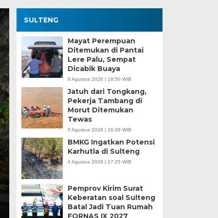
SULTENG
Mayat Perempuan
Ditemukan di Pantai
Lere Palu, Sempat
Dicabik Buaya
6 Agustus 2026 | 18:50 WIB
Jatuh dari Tongkang,
Pekerja Tambang di
Morut Ditemukan
Sengketa Perizinan
Tewas
5 Agustus 2026 | 16:39 WIB
Mengiringi Karier Po
BMKG Ingatkan Potensi
Karhutla di Sulteng
Selasa, 13 Jan 2026 - 16:30 WIB
4 Agustus 2026 | 17:25 WIB
HARIANSULTENG.COM, PALU – Transisi jabatan dari 
Sulawesi Tengah (Sulteng) nyatanya tak…
Pemprov Kirim Surat
Keberatan soal Sulteng
Batal Jadi Tuan Rumah
FORNAS IX 2027