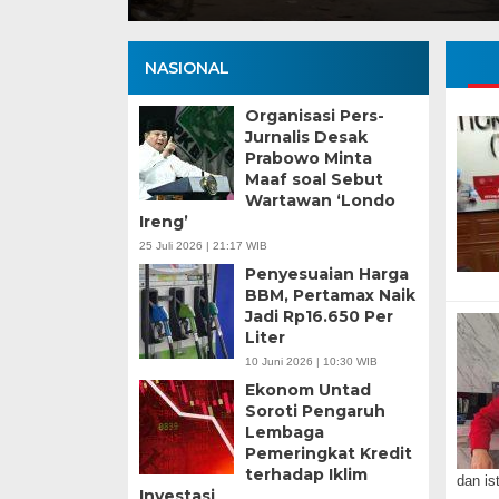
NASIONAL
Organisasi Pers-
Jurnalis Desak
Prabowo Minta
Maaf soal Sebut
Wartawan ‘Londo
Ireng’
25 Juli 2026 | 21:17 WIB
Penyesuaian Harga
BBM, Pertamax Naik
Jadi Rp16.650 Per
Liter
10 Juni 2026 | 10:30 WIB
Ekonom Untad
Soroti Pengaruh
Lembaga
Pemeringkat Kredit
terhadap Iklim
dan is
Investasi