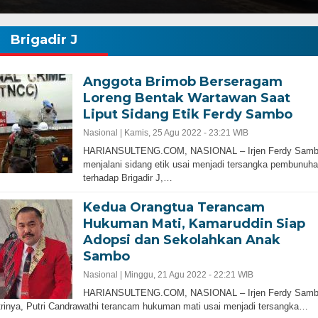
Brigadir J
Anggota Brimob Berseragam
Loreng Bentak Wartawan Saat
Liput Sidang Etik Ferdy Sambo
Nasional |
Kamis, 25 Agu 2022 - 23:21 WIB
HARIANSULTENG.COM, NASIONAL – Irjen Ferdy Sam
menjalani sidang etik usai menjadi tersangka pembunuh
terhadap Brigadir J,…
Kedua Orangtua Terancam
Hukuman Mati, Kamaruddin Siap
Adopsi dan Sekolahkan Anak
Sambo
Nasional |
Minggu, 21 Agu 2022 - 22:21 WIB
HARIANSULTENG.COM, NASIONAL – Irjen Ferdy Sam
trinya, Putri Candrawathi terancam hukuman mati usai menjadi tersangka…