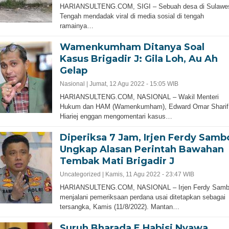
HARIANSULTENG.COM, SIGI – Sebuah desa di Sulawe
Tengah mendadak viral di media sosial di tengah
ramainya…
Wamenkumham Ditanya Soal
Kasus Brigadir J: Gila Loh, Au Ah
Gelap
Nasional |
Jumat, 12 Agu 2022 - 15:05 WIB
HARIANSULTENG.COM, NASIONAL – Wakil Menteri
Hukum dan HAM (Wamenkumham), Edward Omar Sharif
Hiariej enggan mengomentari kasus…
Diperiksa 7 Jam, Irjen Ferdy Samb
Ungkap Alasan Perintah Bawahan
Tembak Mati Brigadir J
Uncategorized |
Kamis, 11 Agu 2022 - 23:47 WIB
HARIANSULTENG.COM, NASIONAL – Irjen Ferdy Sam
menjalani pemeriksaan perdana usai ditetapkan sebagai
tersangka, Kamis (11/8/2022). Mantan…
Suruh Bharada E Habisi Nyawa