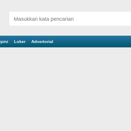
pini
Loker
Advertorial