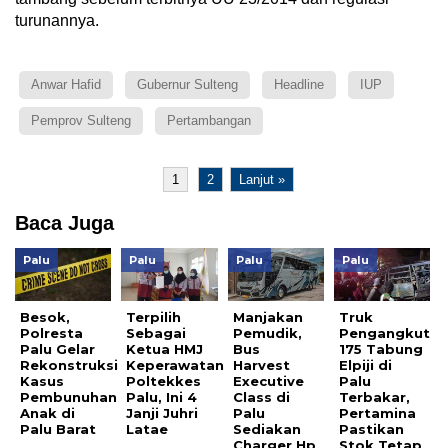
turunannya.
Anwar Hafid
Gubernur Sulteng
Headline
IUP
Pemprov Sulteng
Pertambangan
1
2
Lanjut »
Baca Juga
Palu
Palu
Palu
Palu
Besok,
Terpilih
Manjakan
Truk
Polresta
Sebagai
Pemudik,
Pengangkut
Palu Gelar
Ketua HMJ
Bus
175 Tabung
Rekonstruksi
Keperawatan
Harvest
Elpiji di
Kasus
Poltekkes
Executive
Palu
Pembunuhan
Palu, Ini 4
Class di
Terbakar,
Anak di
Janji Juhri
Palu
Pertamina
Palu Barat
Latae
Sediakan
Pastikan
Charger Hp
Stok Tetap