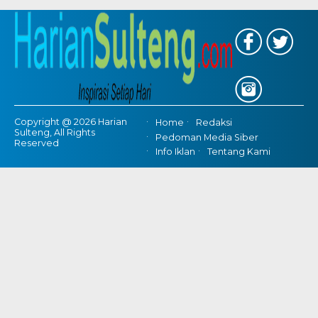
Copyright @ 2026 Harian
Home
Redaksi
Sulteng, All Rights
Pedoman Media Siber
Reserved
Info Iklan
Tentang Kami