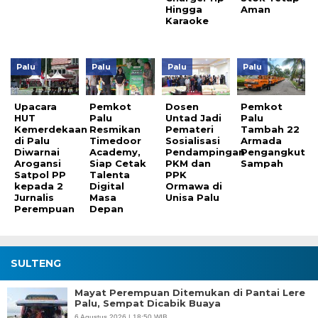
Hingga
Aman
Karaoke
Palu
Palu
Palu
Palu
Upacara
Pemkot
Dosen
Pemkot
HUT
Palu
Untad Jadi
Palu
Kemerdekaan
Resmikan
Pemateri
Tambah 22
di Palu
Timedoor
Sosialisasi
Armada
Diwarnai
Academy,
Pendampingan
Pengangkut
Arogansi
Siap Cetak
PKM dan
Sampah
Satpol PP
Talenta
PPK
kepada 2
Digital
Ormawa di
Jurnalis
Masa
Unisa Palu
Perempuan
Depan
SULTENG
Mayat Perempuan Ditemukan di Pantai Lere
Palu, Sempat Dicabik Buaya
6 Agustus 2026 | 18:50 WIB