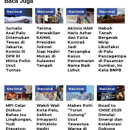
Baca Juga
Nasional
Nasional
Nasional
Nasional
Jurnalis
Terima
Aktivis HAM
Heboh
Asal Palu
Perwakilan
Haris Azhar
Tanah
Ditemukan
KAHMI,
dan Fatia
Bergerak
Tewas di
Presiden
KontraS
Mirip
Jakarta,
Jokowi
Jadi
Likuifaksi
Komisi III
Siap Hadiri
Tersangka
di Palu
DPR RI
Munas di
Kasus
Pascagempa
Minta Polisi
Sulawesi
Pencemaran
di Pasaman
Usut
Tengah
Nama Baik
Sumbar, Ini
Tuntas
Luhut
Kata BNPB
Nasional
Nasional
Nasional
Nasional
MPI Gelar
Wakili Wali
Mabes Polri
Road to
Diskusi
Kota Palu,
“Turun
CMSE 2025
Bahas Isu
Sekkot
Gunung”
Dimulai:
Lingkungan,
Irmayanti
Usut
Sinergi dan
Yudi
Pettalolo
Tewasnya
Kolaborasi
Prasetyo:
Hadiri
Warga di
Dukung