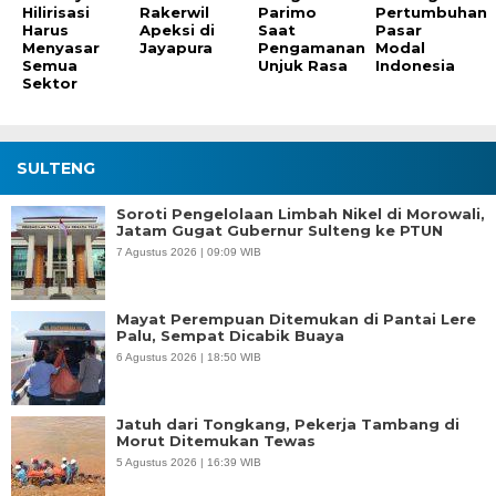
Hilirisasi
Rakerwil
Parimo
Pertumbuhan
Harus
Apeksi di
Saat
Pasar
Menyasar
Jayapura
Pengamanan
Modal
Semua
Unjuk Rasa
Indonesia
Sektor
SULTENG
Soroti Pengelolaan Limbah Nikel di Morowali,
Jatam Gugat Gubernur Sulteng ke PTUN
7 Agustus 2026 | 09:09 WIB
Mayat Perempuan Ditemukan di Pantai Lere
Palu, Sempat Dicabik Buaya
6 Agustus 2026 | 18:50 WIB
Jatuh dari Tongkang, Pekerja Tambang di
Morut Ditemukan Tewas
5 Agustus 2026 | 16:39 WIB