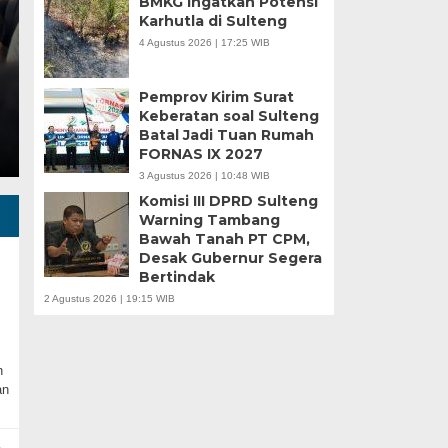
BMKG Ingatkan Potensi
Karhutla di Sulteng
Minggu, 5 Jan 2025 - 18:59 WIB
4 Agustus 2026 | 17:25 WIB
HARIANSULTENG.COM, MOROWALI – Industri nikel men
punggung ekspor nasional. Mantra hilirisasi terus…
Pemprov Kirim Surat
Keberatan soal Sulteng
Batal Jadi Tuan Rumah
FORNAS IX 2027
3 Agustus 2026 | 10:48 WIB
Komisi III DPRD Sulteng
Warning Tambang
Bawah Tanah PT CPM,
Desak Gubernur Segera
Bertindak
2 Agustus 2026 | 19:15 WIB
n
an