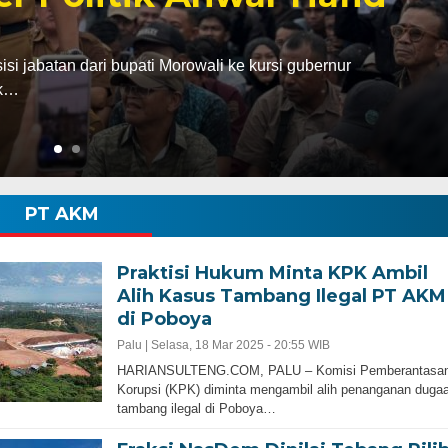
abatan dari bupati Morowali ke kursi gubernur
ak…
PT AKM
Praktisi Hukum Minta KPK Ambil
Alih Kasus Tambang Ilegal PT AKM
di Poboya
Palu |
Selasa, 18 Mar 2025 - 20:55 WIB
HARIANSULTENG.COM, PALU – Komisi Pemberantasa
Korupsi (KPK) diminta mengambil alih penanganan duga
tambang ilegal di Poboya…