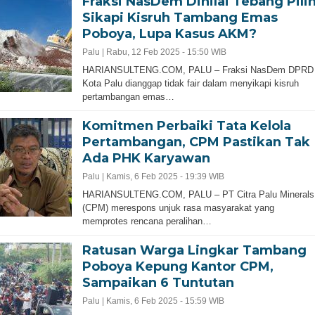
Fraksi NasDem Dinilai Tebang Pili
Sikapi Kisruh Tambang Emas
Poboya, Lupa Kasus AKM?
Palu |
Rabu, 12 Feb 2025 - 15:50 WIB
HARIANSULTENG.COM, PALU – Fraksi NasDem DPRD
Kota Palu dianggap tidak fair dalam menyikapi kisruh
pertambangan emas…
Komitmen Perbaiki Tata Kelola
Pertambangan, CPM Pastikan Tak
Ada PHK Karyawan
Palu |
Kamis, 6 Feb 2025 - 19:39 WIB
HARIANSULTENG.COM, PALU – PT Citra Palu Minerals
(CPM) merespons unjuk rasa masyarakat yang
memprotes rencana peralihan…
Ratusan Warga Lingkar Tambang
Poboya Kepung Kantor CPM,
Sampaikan 6 Tuntutan
Palu |
Kamis, 6 Feb 2025 - 15:59 WIB