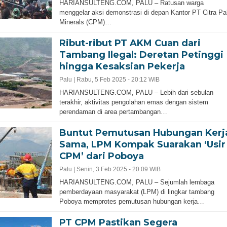
HARIANSULTENG.COM, PALU – Ratusan warga
menggelar aksi demonstrasi di depan Kantor PT Citra Pa
Minerals (CPM)…
Ribut-ribut PT AKM Cuan dari
Tambang Ilegal: Deretan Petinggi
hingga Kesaksian Pekerja
Palu |
Rabu, 5 Feb 2025 - 20:12 WIB
HARIANSULTENG.COM, PALU – Lebih dari sebulan
terakhir, aktivitas pengolahan emas dengan sistem
perendaman di area pertambangan…
Buntut Pemutusan Hubungan Kerj
Sama, LPM Kompak Suarakan ‘Usir
CPM’ dari Poboya
Palu |
Senin, 3 Feb 2025 - 20:09 WIB
HARIANSULTENG.COM, PALU – Sejumlah lembaga
pemberdayaan masyarakat (LPM) di lingkar tambang
Poboya memprotes pemutusan hubungan kerja…
PT CPM Pastikan Segera