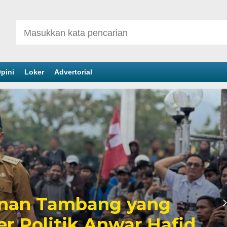
pini
Loker
Advertorial
inan Tambang yang
er Politik Anwar Hafid