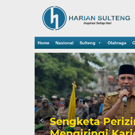
Home
Nasional
Sulteng
Olahraga
O
Sengketa Periz
Mengiringi Kari