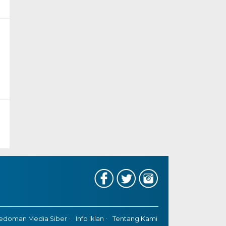
edoman Media Siber
Info Iklan
Tentang Kami