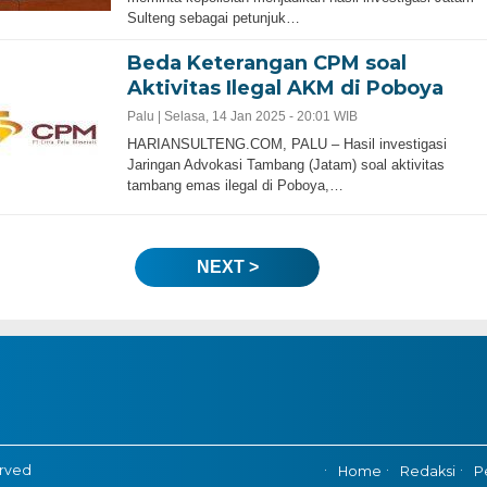
Sulteng sebagai petunjuk…
Beda Keterangan CPM soal
Aktivitas Ilegal AKM di Poboya
Palu |
Selasa, 14 Jan 2025 - 20:01 WIB
HARIANSULTENG.COM, PALU – Hasil investigasi
Jaringan Advokasi Tambang (Jatam) soal aktivitas
tambang emas ilegal di Poboya,…
NEXT >
erved
Home
Redaksi
P