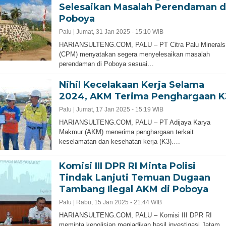
Selesaikan Masalah Perendaman d
Poboya
Palu |
Jumat, 31 Jan 2025 - 15:10 WIB
HARIANSULTENG.COM, PALU – PT Citra Palu Minerals
(CPM) menyatakan segera menyelesaikan masalah
perendaman di Poboya sesuai…
Nihil Kecelakaan Kerja Selama
2024, AKM Terima Penghargaan K
Palu |
Jumat, 17 Jan 2025 - 15:19 WIB
HARIANSULTENG.COM, PALU – PT Adijaya Karya
Makmur (AKM) menerima penghargaan terkait
keselamatan dan kesehatan kerja (K3)….
Komisi III DPR RI Minta Polisi
Tindak Lanjuti Temuan Dugaan
Tambang Ilegal AKM di Poboya
Palu |
Rabu, 15 Jan 2025 - 21:44 WIB
HARIANSULTENG.COM, PALU – Komisi III DPR RI
meminta kepolisian menjadikan hasil investigasi Jatam