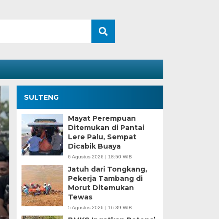
SULTENG
Mayat Perempuan
Ditemukan di Pantai
Lere Palu, Sempat
Dicabik Buaya
6 Agustus 2026 | 18:50 WIB
Jatuh dari Tongkang,
Pekerja Tambang di
Morut Ditemukan
Kesaksian Buruh dan
Tewas
5 Agustus 2026 | 16:39 WIB
Industri Nikel di Mor