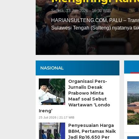
Selasa, 13 Jan 2026 - 16:30 WIB
ng
HARIANSULTENG.COM, PALU – Transisi j
Sulawesi Tengah (Sulteng) nyatanya t
NASIONAL
Organisasi Pers-
Jurnalis Desak
Prabowo Minta
Maaf soal Sebut
Wartawan ‘Londo
Ireng’
25 Juli 2026 | 21:17 WIB
Penyesuaian Harga
BBM, Pertamax Naik
Jadi Rp16.650 Per