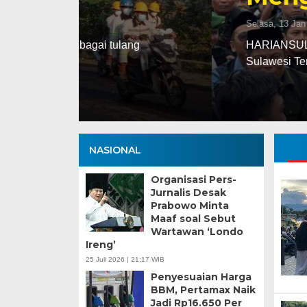
Selasa, 13 Jan 2026 - 16:30 WIB
ng
HARIANSULTENG.COM, PALU – Transisi j
Sulawesi Tengah (Sulteng) nyatanya t
NASIONAL
Organisasi Pers-
Jurnalis Desak
Prabowo Minta
Maaf soal Sebut
Wartawan ‘Londo
Ireng’
25 Juli 2026 | 21:17 WIB
Penyesuaian Harga
BBM, Pertamax Naik
Jadi Rp16.650 Per