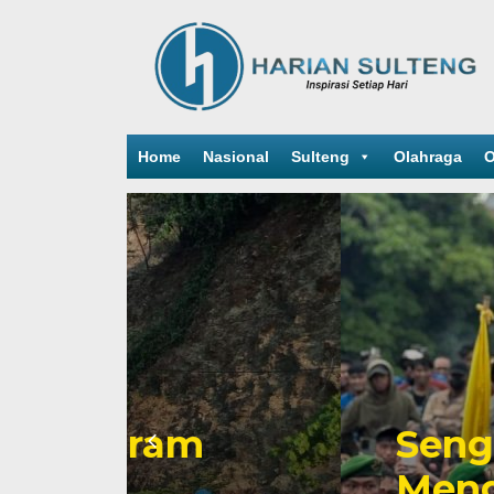
Home
Nasional
Sulteng
Olahraga
O
Sengketa Periz
Mengiringi Kari