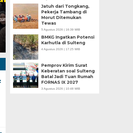
Jatuh dari Tongkang,
Minggu, 5 Jan 2025 - 18:59 WIB
Pekerja Tambang di
Morut Ditemukan
HARIANSULTENG.COM, MOROWALI – Industri nikel men
Tewas
punggung ekspor nasional. Mantra hilirisasi terus…
5 Agustus 2026 | 16:39 WIB
BMKG Ingatkan Potensi
Karhutla di Sulteng
4 Agustus 2026 | 17:25 WIB
Pemprov Kirim Surat
Keberatan soal Sulteng
Batal Jadi Tuan Rumah
:
FORNAS IX 2027
3 Agustus 2026 | 10:48 WIB