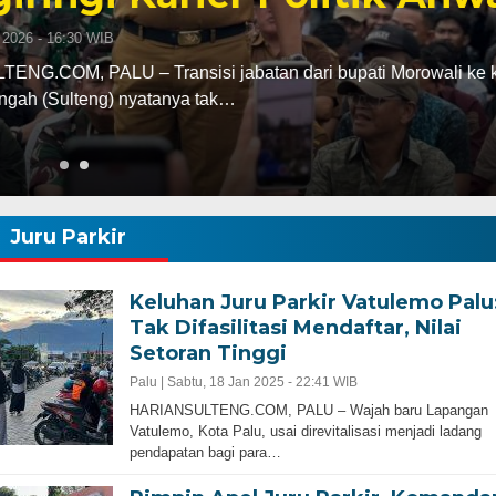
abatan dari bupati Morowali ke kursi gubernur
ak…
Juru Parkir
Keluhan Juru Parkir Vatulemo Palu
Tak Difasilitasi Mendaftar, Nilai
Setoran Tinggi
Palu |
Sabtu, 18 Jan 2025 - 22:41 WIB
HARIANSULTENG.COM, PALU – Wajah baru Lapangan
Vatulemo, Kota Palu, usai direvitalisasi menjadi ladang
pendapatan bagi para…