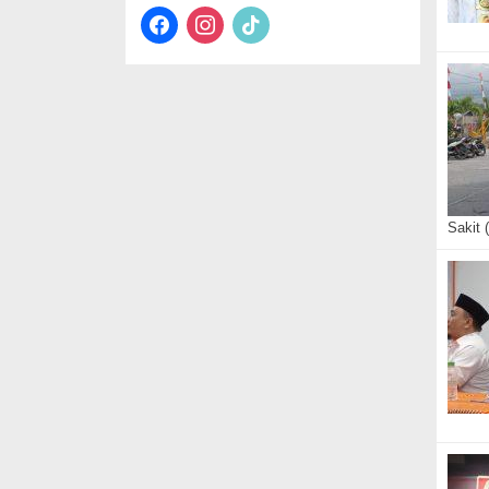
facebook
instagram
tiktok
Sakit 