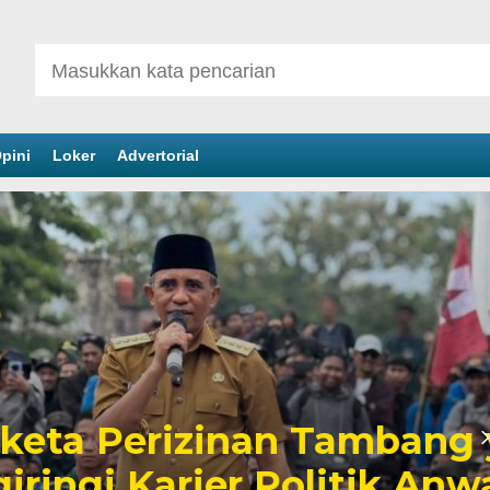
pini
Loker
Advertorial
inan Tambang yang
er Politik Anwar Hafid