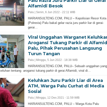
Palu Razia Juru Parkir Liar di Gerai
Alfamidi Besok
Palu |
Senin, 6 Jun 2022 - 22:11 WIB
HARIANSULTENG.COM, PALU – Kepolisian Resor Kota
(Polresta) Palu bakal gelar razia juru parkir liar di gerai-
gerai…
Viral Unggahan Warganet Keluhka
Arogansi Tukang Parkir di Alfamid
Palu, Pihak Perusahan Langsung
Turun Tangan
Palu |
Minggu, 5 Jun 2022 - 18:38 WIB
HARIANSULTENG.COM, PALU– Sebuah unggahan yang
 keluhan tentang arogansi tukang parkir di gerai Alfamidi, viral di…
Keluhkan Juru Parkir Liar di Area
ATM, Warga Palu Curhat di Media
Sosial
Palu |
Minggu, 12 Des 2021 - 11:59 WIB
HARIANSULTENG.COM, PALU – Warga Kota Palu