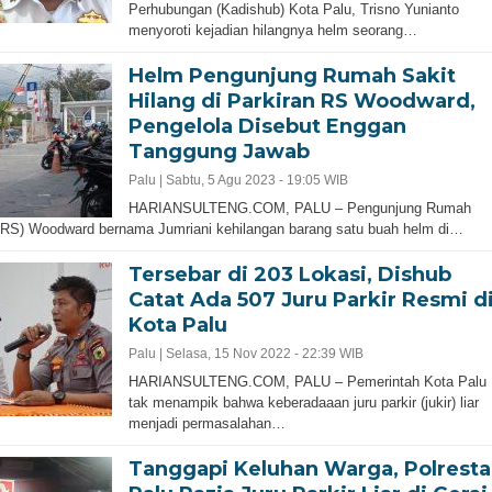
Perhubungan (Kadishub) Kota Palu, Trisno Yunianto
menyoroti kejadian hilangnya helm seorang…
Helm Pengunjung Rumah Sakit
Hilang di Parkiran RS Woodward,
Pengelola Disebut Enggan
Tanggung Jawab
Palu |
Sabtu, 5 Agu 2023 - 19:05 WIB
HARIANSULTENG.COM, PALU – Pengunjung Rumah
(RS) Woodward bernama Jumriani kehilangan barang satu buah helm di…
Tersebar di 203 Lokasi, Dishub
Catat Ada 507 Juru Parkir Resmi d
Kota Palu
Palu |
Selasa, 15 Nov 2022 - 22:39 WIB
HARIANSULTENG.COM, PALU – Pemerintah Kota Palu
tak menampik bahwa keberadaaan juru parkir (jukir) liar
menjadi permasalahan…
Tanggapi Keluhan Warga, Polresta