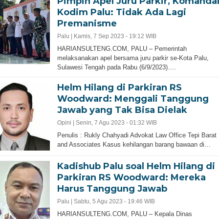
Pimpin Apel Juru Parkir, Komanda
Kodim Palu: Tidak Ada Lagi
Premanisme
Palu |
Kamis, 7 Sep 2023 - 19:12 WIB
HARIANSULTENG.COM, PALU – Pemerintah
melaksanakan apel bersama juru parkir se-Kota Palu,
Sulawesi Tengah pada Rabu (6/9/2023)….
Helm Hilang di Parkiran RS
Woodward: Menggali Tanggung
Jawab yang Tak Bisa Dielak
Opini |
Senin, 7 Agu 2023 - 01:32 WIB
Penulis : Rukly Chahyadi Advokat Law Office Tepi Barat
and Associates Kasus kehilangan barang bawaan di…
Kadishub Palu soal Helm Hilang di
Parkiran RS Woodward: Mereka
Harus Tanggung Jawab
Palu |
Sabtu, 5 Agu 2023 - 19:46 WIB
HARIANSULTENG.COM, PALU – Kepala Dinas