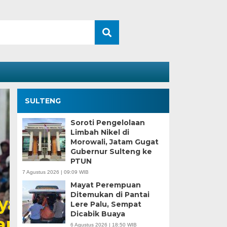
SULTENG
Soroti Pengelolaan
Limbah Nikel di
Morowali, Jatam Gugat
Gubernur Sulteng ke
PTUN
7 Agustus 2026 | 09:09 WIB
Mayat Perempuan
Ditemukan di Pantai
Kesaksian Buruh dan
Lere Palu, Sempat
Dicabik Buaya
Industri Nikel di Mor
6 Agustus 2026 | 18:50 WIB