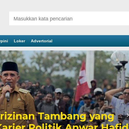
pini
Loker
Advertorial
inan Tambang yang
er Politik Anwar Hafid