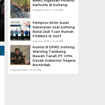
BMKG Ingatkan Potensi
Karhutla di Sulteng
Minggu, 5 Jan 2025 - 18:59 WIB
4 Agustus 2026 | 17:25 WIB
HARIANSULTENG.COM, MOROWALI – Industri nikel men
punggung ekspor nasional. Mantra hilirisasi terus…
Pemprov Kirim Surat
Keberatan soal Sulteng
Batal Jadi Tuan Rumah
FORNAS IX 2027
3 Agustus 2026 | 10:48 WIB
Komisi III DPRD Sulteng
Warning Tambang
Bawah Tanah PT CPM,
Desak Gubernur Segera
Bertindak
2 Agustus 2026 | 19:15 WIB