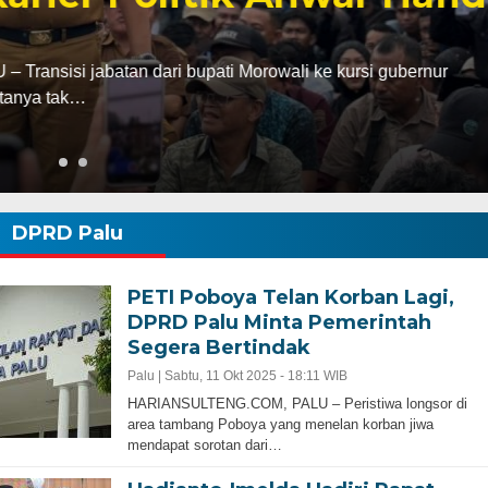
abatan dari bupati Morowali ke kursi gubernur
ak…
DPRD Palu
PETI Poboya Telan Korban Lagi,
DPRD Palu Minta Pemerintah
Segera Bertindak
Palu |
Sabtu, 11 Okt 2025 - 18:11 WIB
HARIANSULTENG.COM, PALU – Peristiwa longsor di
area tambang Poboya yang menelan korban jiwa
mendapat sorotan dari…