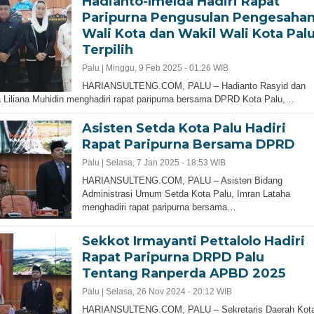
Hadianto-Imelda Hadiri Rapat
Paripurna Pengusulan Pengesaha
Wali Kota dan Wakil Wali Kota Pal
Terpilih
Palu |
Minggu, 9 Feb 2025 - 01:26 WIB
HARIANSULTENG.COM, PALU – Hadianto Rasyid dan
 Liliana Muhidin menghadiri rapat paripurna bersama DPRD Kota Palu,…
Asisten Setda Kota Palu Hadiri
Rapat Paripurna Bersama DPRD
Palu |
Selasa, 7 Jan 2025 - 18:53 WIB
HARIANSULTENG.COM, PALU – Asisten Bidang
Administrasi Umum Setda Kota Palu, Imran Lataha
menghadiri rapat paripurna bersama…
Sekkot Irmayanti Pettalolo Hadiri
Rapat Paripurna DRPD Palu
Tentang Ranperda APBD 2025
Palu |
Selasa, 26 Nov 2024 - 20:12 WIB
HARIANSULTENG.COM, PALU – Sekretaris Daerah Kot