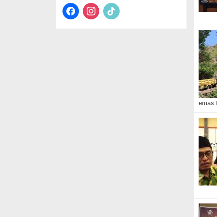
facebook
instagram
tiktok
emas t