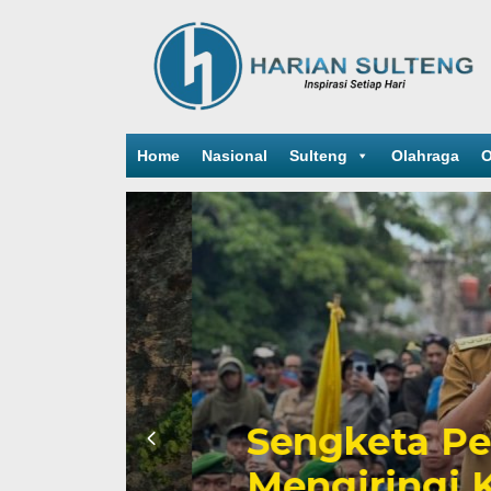
Home
Nasional
Sulteng
Olahraga
O
Sengketa Periz
Mengiringi Kari