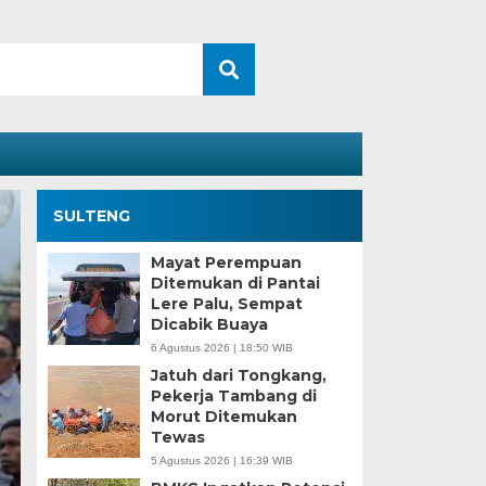
SULTENG
Mayat Perempuan
Ditemukan di Pantai
Lere Palu, Sempat
Dicabik Buaya
6 Agustus 2026 | 18:50 WIB
Jatuh dari Tongkang,
Pekerja Tambang di
Morut Ditemukan
Kesaksian Buruh dan
Tewas
5 Agustus 2026 | 16:39 WIB
Industri Nikel di Mor