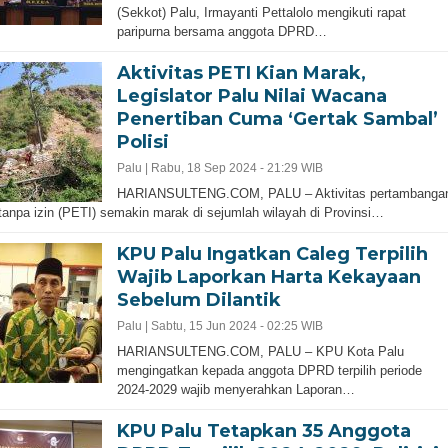
(Sekkot) Palu, Irmayanti Pettalolo mengikuti rapat
paripurna bersama anggota DPRD…
Aktivitas PETI Kian Marak,
Legislator Palu Nilai Wacana
Penertiban Cuma ‘Gertak Sambal’
Polisi
Palu |
Rabu, 18 Sep 2024 - 21:29 WIB
HARIANSULTENG.COM, PALU – Aktivitas pertambanga
anpa izin (PETI) semakin marak di sejumlah wilayah di Provinsi…
KPU Palu Ingatkan Caleg Terpilih
Wajib Laporkan Harta Kekayaan
Sebelum Dilantik
Palu |
Sabtu, 15 Jun 2024 - 02:25 WIB
HARIANSULTENG.COM, PALU – KPU Kota Palu
mengingatkan kepada anggota DPRD terpilih periode
2024-2029 wajib menyerahkan Laporan…
KPU Palu Tetapkan 35 Anggota