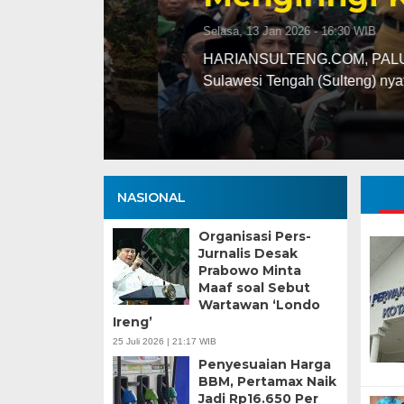
Selasa, 13 Jan 2026 - 16:30 WIB
ng
HARIANSULTENG.COM, PALU – Transisi j
Sulawesi Tengah (Sulteng) nyatanya t
NASIONAL
Organisasi Pers-
Jurnalis Desak
Prabowo Minta
Maaf soal Sebut
Wartawan ‘Londo
Ireng’
25 Juli 2026 | 21:17 WIB
Penyesuaian Harga
BBM, Pertamax Naik
Jadi Rp16.650 Per