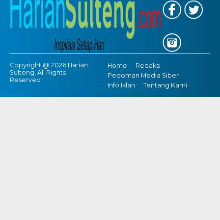
Copyright @ 2026 Harian
Home
Redaksi
Sulteng, All Rights
Pedoman Media Siber
Reserved
Info Iklan
Tentang Kami