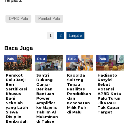
Terpadu.
DPRD Palu
Pemkot Palu
1
2
Lanjut »
Baca Juga
Palu
Palu
Palu
Palu
Pemkot
Santri
Kapolda
Hadianto
Palu Janji
Dukung
Sulteng
Rasyid
Beri
Ganjar
Tinjau
Sebut
Sertifikasi
Berikan
Fasilitas
Potensi
Khusus
Bantuan
Pendidikan
APBD Kota
Bagi
Power
dan
Palu Turun
Sekolah
Amplifier
Kesehatan
Jika PAD
yang Latih
ke Majelis
Milik Polri
Tak Capai
Siswa
Taklim Al
di Palu
Target
Disiplin
Mukminun
Beribadah
di Talise