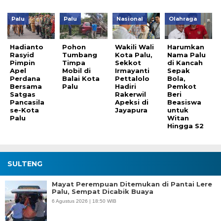
Palu
Palu
Nasional
Olahraga
Hadianto
Pohon
Wakili Wali
Harumkan
Rasyid
Tumbang
Kota Palu,
Nama Palu
Pimpin
Timpa
Sekkot
di Kancah
Apel
Mobil di
Irmayanti
Sepak
Perdana
Balai Kota
Pettalolo
Bola,
Bersama
Palu
Hadiri
Pemkot
Satgas
Rakerwil
Beri
Pancasila
Apeksi di
Beasiswa
se-Kota
Jayapura
untuk
Palu
Witan
Hingga S2
SULTENG
Mayat Perempuan Ditemukan di Pantai Lere
Palu, Sempat Dicabik Buaya
6 Agustus 2026 | 18:50 WIB