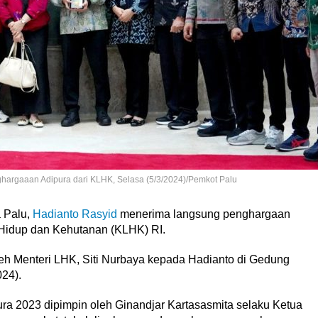
hargaaan Adipura dari KLHK, Selasa (5/3/2024)/Pemkot Palu
 Palu,
Hadianto Rasyid
menerima langsung penghargaan
Hidup dan Kehutanan (KLHK) RI.
eh Menteri LHK, Siti Nurbaya kepada Hadianto di Gedung
24).
ura 2023 dipimpin oleh Ginandjar Kartasasmita selaku Ketua