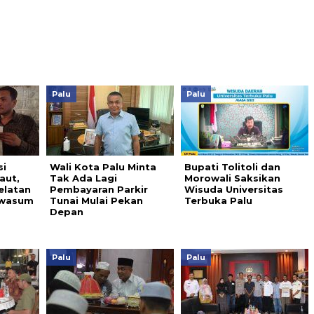
Palu
Palu
si
Wali Kota Palu Minta
Bupati Tolitoli dan
aut,
Tak Ada Lagi
Morowali Saksikan
elatan
Pembayaran Parkir
Wisuda Universitas
rwasum
Tunai Mulai Pekan
Terbuka Palu
Depan
Palu
Palu