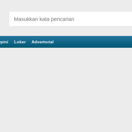
pini
Loker
Advertorial