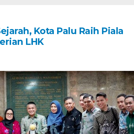
ejarah, Kota Palu Raih Piala
erian LHK