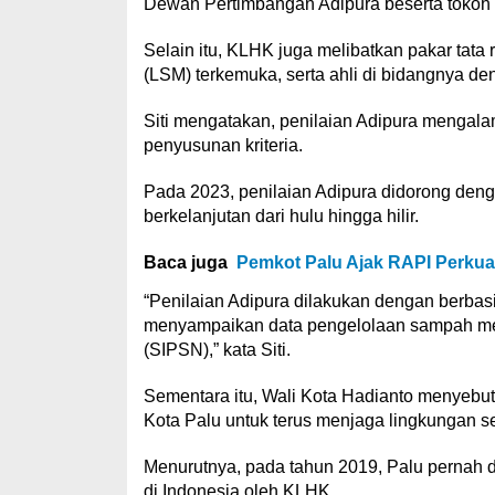
Dewan Pertimbangan Adipura beserta tokoh 
Selain itu, KLHK juga melibatkan pakar tata
(LSM) terkemuka, serta ahli di bidangnya den
Siti mengatakan, penilaian Adipura mengal
penyusunan kriteria.
Pada 2023, penilaian Adipura didorong den
berkelanjutan dari hulu hingga hilir.
Baca juga
Pemkot Palu Ajak RAPI Perkuat 
“Penilaian Adipura dilakukan dengan berbas
menyampaikan data pengelolaan sampah mel
(SIPSN),” kata Siti.
Sementara itu, Wali Kota Hadianto menyebu
Kota Palu untuk terus menjaga lingkungan se
Menurutnya, pada tahun 2019, Palu pernah dib
di Indonesia oleh KLHK.