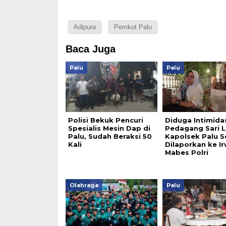
Adipura
Pemkot Palu
Baca Juga
Palu
Palu
Polisi Bekuk Pencuri
Diduga Intimida
Spesialis Mesin Dap di
Pedagang Sari L
Palu, Sudah Beraksi 50
Kapolsek Palu S
Kali
Dilaporkan ke I
Mabes Polri
Olahraga
Palu