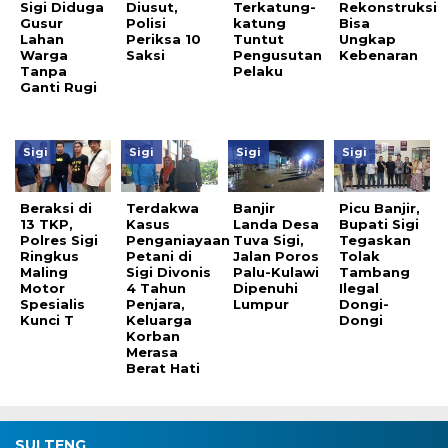
Sigi Diduga
Diusut,
Terkatung-
Rekonstruksi
Gusur
Polisi
katung
Bisa
Lahan
Periksa 10
Tuntut
Ungkap
Warga
Saksi
Pengusutan
Kebenaran
Tanpa
Pelaku
Ganti Rugi
Sigi
Sigi
Sigi
Sigi
Beraksi di
Terdakwa
Banjir
Picu Banjir,
13 TKP,
Kasus
Landa Desa
Bupati Sigi
Polres Sigi
Penganiayaan
Tuva Sigi,
Tegaskan
Ringkus
Petani di
Jalan Poros
Tolak
Maling
Sigi Divonis
Palu-Kulawi
Tambang
Motor
4 Tahun
Dipenuhi
Ilegal
Spesialis
Penjara,
Lumpur
Dongi-
Kunci T
Keluarga
Dongi
Korban
Merasa
Berat Hati
SULTENG