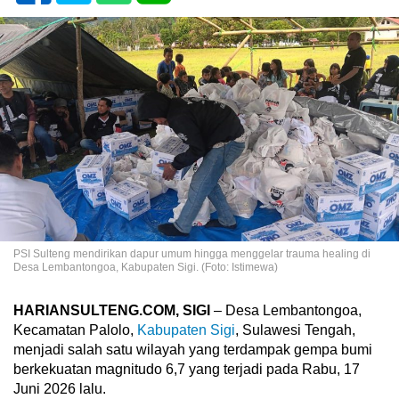
PSI Sulteng mendirikan dapur umum hingga menggelar trauma healing di
Desa Lembantongoa, Kabupaten Sigi. (Foto: Istimewa)
HARIANSULTENG.COM, SIGI
– Desa Lembantongoa,
Kecamatan Palolo,
Kabupaten Sigi
, Sulawesi Tengah,
menjadi salah satu wilayah yang terdampak gempa bumi
berkekuatan magnitudo 6,7 yang terjadi pada Rabu, 17
Juni 2026 lalu.