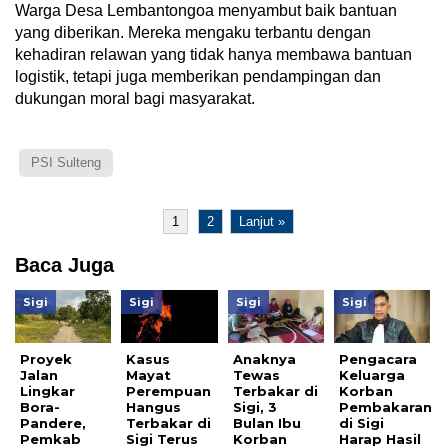
Warga Desa Lembantongoa menyambut baik bantuan
yang diberikan. Mereka mengaku terbantu dengan
kehadiran relawan yang tidak hanya membawa bantuan
logistik, tetapi juga memberikan pendampingan dan
dukungan moral bagi masyarakat.
PSI Sulteng
1
2
Lanjut »
Baca Juga
Sigi
Sigi
Sigi
Sigi
Proyek
Kasus
Anaknya
Pengacara
Jalan
Mayat
Tewas
Keluarga
Lingkar
Perempuan
Terbakar di
Korban
Bora-
Hangus
Sigi, 3
Pembakaran
Pandere,
Terbakar di
Bulan Ibu
di Sigi
Pemkab
Sigi Terus
Korban
Harap Hasil