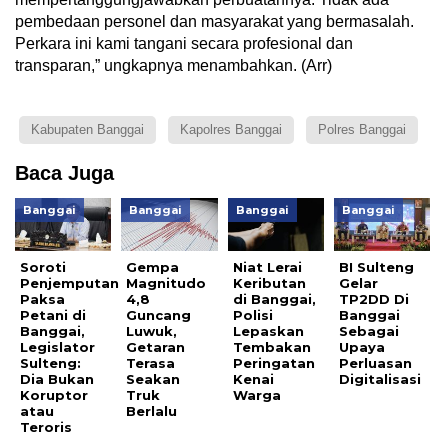
pembedaan personel dan masyarakat yang bermasalah.
Perkara ini kami tangani secara profesional dan
transparan,” ungkapnya menambahkan. (Arr)
Kabupaten Banggai
Kapolres Banggai
Polres Banggai
Baca Juga
Banggai
Banggai
Banggai
Banggai
Soroti
Gempa
Niat Lerai
BI Sulteng
Penjemputan
Magnitudo
Keributan
Gelar
Paksa
4,8
di Banggai,
TP2DD Di
Petani di
Guncang
Polisi
Banggai
Banggai,
Luwuk,
Lepaskan
Sebagai
Legislator
Getaran
Tembakan
Upaya
Sulteng:
Terasa
Peringatan
Perluasan
Dia Bukan
Seakan
Kenai
Digitalisasi
Koruptor
Truk
Warga
atau
Berlalu
Teroris