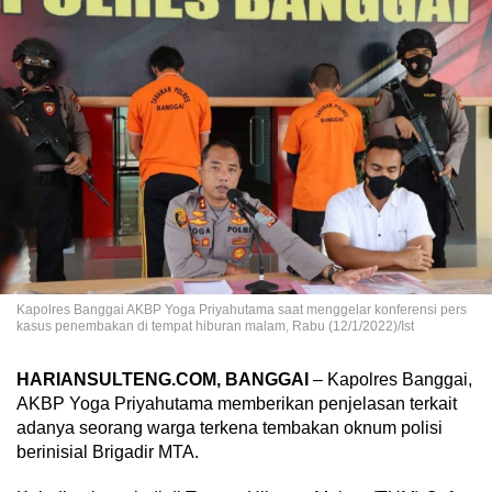
Kapolres Banggai AKBP Yoga Priyahutama saat menggelar konferensi pers
kasus penembakan di tempat hiburan malam, Rabu (12/1/2022)/Ist
HARIANSULTENG.COM, BANGGAI
– Kapolres Banggai,
AKBP Yoga Priyahutama memberikan penjelasan terkait
adanya seorang warga terkena tembakan oknum polisi
berinisial Brigadir MTA.