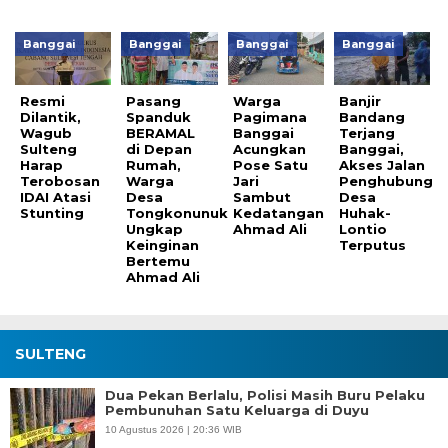
Banggai
Banggai
Banggai
Banggai
Resmi
Pasang
Warga
Banjir
Dilantik,
Spanduk
Pagimana
Bandang
Wagub
BERAMAL
Banggai
Terjang
Sulteng
di Depan
Acungkan
Banggai,
Harap
Rumah,
Pose Satu
Akses Jalan
Terobosan
Warga
Jari
Penghubung
IDAI Atasi
Desa
Sambut
Desa
Stunting
Tongkonunuk
Kedatangan
Huhak-
Ungkap
Ahmad Ali
Lontio
Keinginan
Terputus
Bertemu
Ahmad Ali
SULTENG
Dua Pekan Berlalu, Polisi Masih Buru Pelaku
Pembunuhan Satu Keluarga di Duyu
10 Agustus 2026 | 20:36 WIB