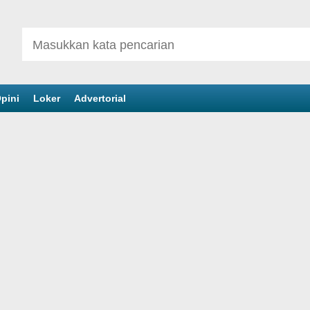
pini
Loker
Advertorial