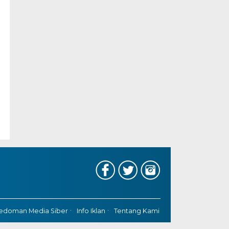
edoman Media Siber
Info Iklan
Tentang Kami