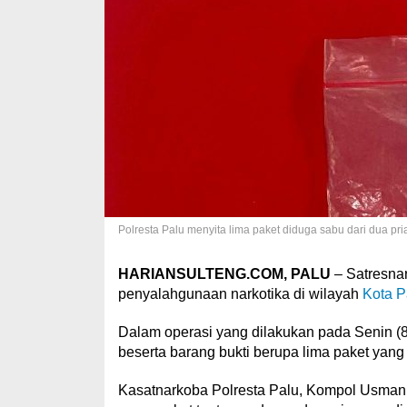
Polresta Palu menyita lima paket diduga sabu dari dua pria 
HARIANSULTENG.COM, PALU
– Satresna
penyalahgunaan narkotika di wilayah
Kota P
Dalam operasi yang dilakukan pada Senin (8
beserta barang bukti berupa lima paket yan
Kasatnarkoba Polresta Palu, Kompol Usman 