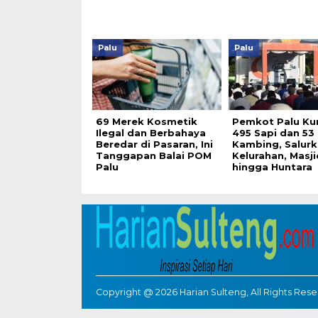
Palu
Palu
69 Merek Kosmetik
Pemkot Palu Ku
Ilegal dan Berbahaya
495 Sapi dan 53
Beredar di Pasaran, Ini
Kambing, Salurk
Tanggapan Balai POM
Kelurahan, Masji
Palu
hingga Huntara
Copyright @ 2026 Harian Sulteng, All Rights Res