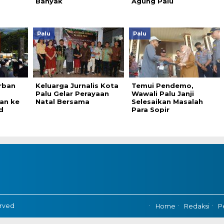
Banyak
Agung Palu
Palu
Palu
rban
Keluarga Jurnalis Kota
Temui Pendemo,
Palu Gelar Perayaan
Wawali Palu Janji
an ke
Natal Bersama
Selesaikan Masalah
d
Para Sopir
erved
Home
Redaksi
P