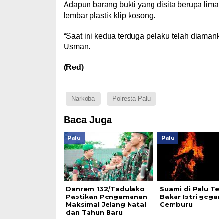
Adapun barang bukti yang disita berupa lima
lembar plastik klip kosong.
“Saat ini kedua terduga pelaku telah diamank
Usman.
(Red)
Narkoba
Polresta Palu
Baca Juga
Palu
Palu
Danrem 132/Tadulako
Suami di Palu T
Pastikan Pengamanan
Bakar Istri gega
Maksimal Jelang Natal
Cemburu
dan Tahun Baru