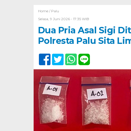
Home /
Palu
Selasa, 9 Juni 2026 - 17:35 WIB
Dua Pria Asal Sigi D
Polresta Palu Sita L