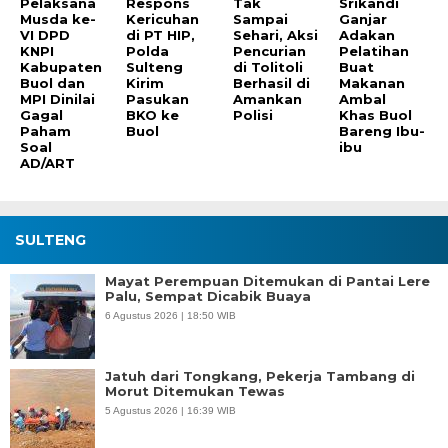
Pelaksana
Respons
Tak
Srikandi
Musda ke-
Kericuhan
Sampai
Ganjar
VI DPD
di PT HIP,
Sehari, Aksi
Adakan
KNPI
Polda
Pencurian
Pelatihan
Kabupaten
Sulteng
di Tolitoli
Buat
Buol dan
Kirim
Berhasil di
Makanan
MPI Dinilai
Pasukan
Amankan
Ambal
Gagal
BKO ke
Polisi
Khas Buol
Paham
Buol
Bareng Ibu-
Soal
ibu
AD/ART
SULTENG
Mayat Perempuan Ditemukan di Pantai Lere
Palu, Sempat Dicabik Buaya
6 Agustus 2026 | 18:50 WIB
Jatuh dari Tongkang, Pekerja Tambang di
Morut Ditemukan Tewas
5 Agustus 2026 | 16:39 WIB