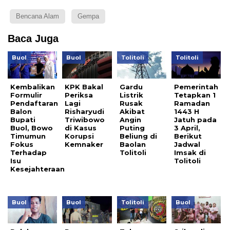
Bencana Alam
Gempa
Baca Juga
Buol
Buol
Tolitoli
Tolitoli
Kembalikan
KPK Bakal
Gardu
Pemerintah
Formulir
Periksa
Listrik
Tetapkan 1
Pendaftaran
Lagi
Rusak
Ramadan
Balon
Risharyudi
Akibat
1443 H
Bupati
Triwibowo
Angin
Jatuh pada
Buol, Bowo
di Kasus
Puting
3 April,
Timumun
Korupsi
Beliung di
Berikut
Fokus
Kemnaker
Baolan
Jadwal
Terhadap
Tolitoli
Imsak di
Isu
Tolitoli
Kesejahteraan
Buol
Buol
Tolitoli
Buol