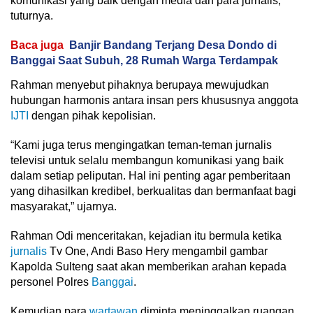
komunikasi yang baik dengan media dan para jurnalis,”
tuturnya.
Baca juga
Banjir Bandang Terjang Desa Dondo di
Banggai Saat Subuh, 28 Rumah Warga Terdampak
Rahman menyebut pihaknya berupaya mewujudkan
hubungan harmonis antara insan pers khususnya anggota
IJTI
dengan pihak kepolisian.
“Kami juga terus mengingatkan teman-teman jurnalis
televisi untuk selalu membangun komunikasi yang baik
dalam setiap peliputan. Hal ini penting agar pemberitaan
yang dihasilkan kredibel, berkualitas dan bermanfaat bagi
masyarakat,” ujarnya.
Rahman Odi menceritakan, kejadian itu bermula ketika
jurnalis
Tv One, Andi Baso Hery mengambil gambar
Kapolda Sulteng saat akan memberikan arahan kepada
personel Polres
Banggai
.
Kemudian para
wartawan
diminta meninggalkan ruangan