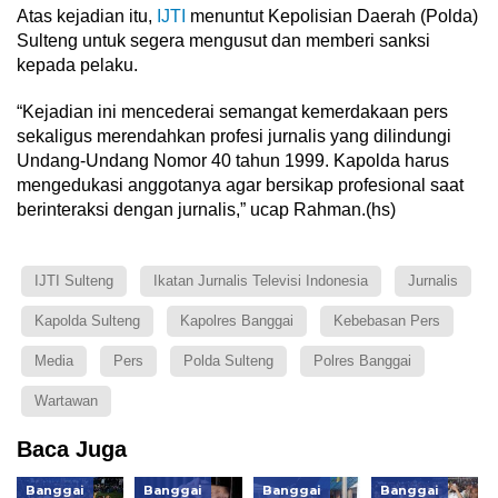
Atas kejadian itu,
IJTI
menuntut Kepolisian Daerah (Polda)
Sulteng untuk segera mengusut dan memberi sanksi
kepada pelaku.
“Kejadian ini mencederai semangat kemerdakaan pers
sekaligus merendahkan profesi jurnalis yang dilindungi
Undang-Undang Nomor 40 tahun 1999. Kapolda harus
mengedukasi anggotanya agar bersikap profesional saat
berinteraksi dengan jurnalis,” ucap Rahman.(hs)
IJTI Sulteng
Ikatan Jurnalis Televisi Indonesia
Jurnalis
Kapolda Sulteng
Kapolres Banggai
Kebebasan Pers
Media
Pers
Polda Sulteng
Polres Banggai
Wartawan
Baca Juga
Banggai
Banggai
Banggai
Banggai