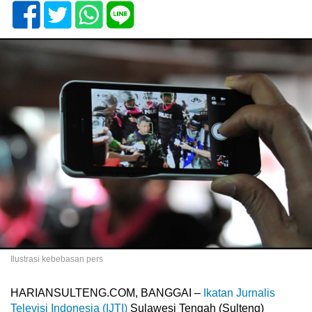
Ilustrasi kebebasan pers
HARIANSULTENG.COM, BANGGAI –
Ikatan Jurnalis
Televisi Indonesia (IJTI)
Sulawesi Tengah (Sulteng)