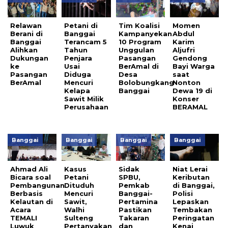
Relawan
Petani di
Tim Koalisi
Momen
Berani di
Banggai
Kampanyekan
Abdul
Banggai
Terancam 5
10 Program
Karim
Alihkan
Tahun
Unggulan
Aljufri
Dukungan
Penjara
Pasangan
Gendong
ke
Usai
BerAmal di
Bayi Warga
Pasangan
Diduga
Desa
saat
BerAmal
Mencuri
Bolobungkang
Nonton
Kelapa
Banggai
Dewa 19 di
Sawit Milik
Konser
Perusahaan
BERAMAL
Banggai
Banggai
Banggai
Banggai
Ahmad Ali
Kasus
Sidak
Niat Lerai
Bicara soal
Petani
SPBU,
Keributan
Pembangunan
Dituduh
Pemkab
di Banggai,
Berbasis
Mencuri
Banggai-
Polisi
Kelautan di
Sawit,
Pertamina
Lepaskan
Acara
Walhi
Pastikan
Tembakan
TEMALI
Sulteng
Takaran
Peringatan
Luwuk
Pertanyakan
dan
Kenai