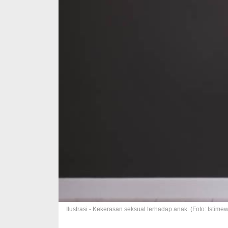
Ilustrasi - Kekerasan seksual terhadap anak. (Foto: Istime