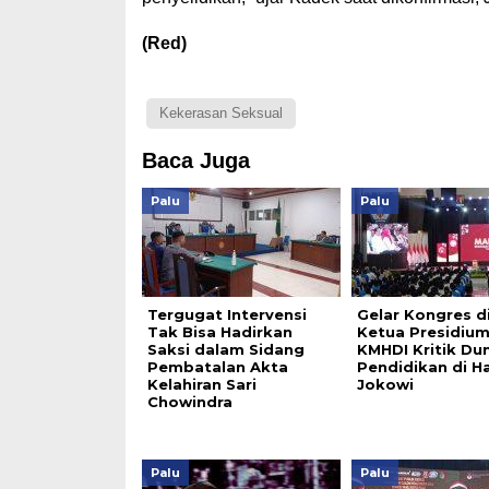
(Red)
Kekerasan Seksual
Baca Juga
Palu
Palu
Tergugat Intervensi
Gelar Kongres di
Tak Bisa Hadirkan
Ketua Presidiu
Saksi dalam Sidang
KMHDI Kritik Du
Pembatalan Akta
Pendidikan di 
Kelahiran Sari
Jokowi
Chowindra
Palu
Palu