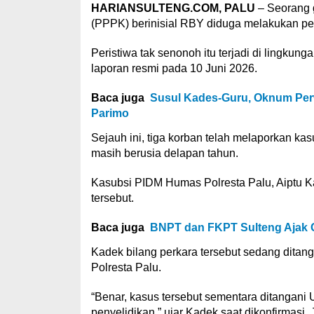
HARIANSULTENG.COM, PALU
– Seorang g
(PPPK) berinisial RBY diduga melakukan pe
Peristiwa tak senonoh itu terjadi di lingkun
laporan resmi pada 10 Juni 2026.
Baca juga
Susul Kades-Guru, Oknum Perw
Parimo
Sejauh ini, tiga korban telah melaporkan kas
masih berusia delapan tahun.
Kasubsi PIDM Humas Polresta Palu, Aiptu K
tersebut.
Baca juga
BNPT dan FKPT Sulteng Ajak G
Kadek bilang perkara tersebut sedang ditan
Polresta Palu.
“Benar, kasus tersebut sementara ditangani 
penyelidikan,” ujar Kadek saat dikonfirmasi, 