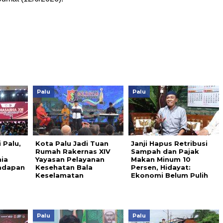
Palu
Palu
 Palu,
Kota Palu Jadi Tuan
Janji Hapus Retribusi
m
Rumah Rakernas XIV
Sampah dan Pajak
nia
Yayasan Pelayanan
Makan Minum 10
Hadapan
Kesehatan Bala
Persen, Hidayat:
Keselamatan
Ekonomi Belum Pulih
Palu
Palu