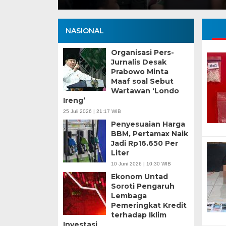
NASIONAL
Organisasi Pers-
Jurnalis Desak
Prabowo Minta
Maaf soal Sebut
Wartawan ‘Londo
Ireng’
25 Juli 2026 | 21:17 WIB
Penyesuaian Harga
BBM, Pertamax Naik
Jadi Rp16.650 Per
Liter
10 Juni 2026 | 10:30 WIB
Ekonom Untad
Soroti Pengaruh
Lembaga
Pemeringkat Kredit
terhadap Iklim
Investasi