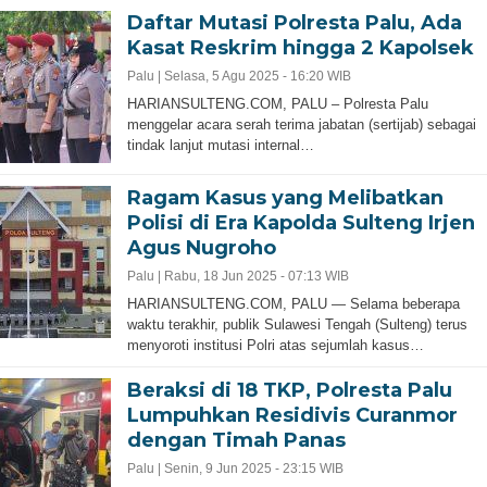
Daftar Mutasi Polresta Palu, Ada
Kasat Reskrim hingga 2 Kapolsek
Palu |
Selasa, 5 Agu 2025 - 16:20 WIB
HARIANSULTENG.COM, PALU – Polresta Palu
menggelar acara serah terima jabatan (sertijab) sebagai
tindak lanjut mutasi internal…
Ragam Kasus yang Melibatkan
Polisi di Era Kapolda Sulteng Irjen
Agus Nugroho
Palu |
Rabu, 18 Jun 2025 - 07:13 WIB
HARIANSULTENG.COM, PALU — Selama beberapa
waktu terakhir, publik Sulawesi Tengah (Sulteng) terus
menyoroti institusi Polri atas sejumlah kasus…
Beraksi di 18 TKP, Polresta Palu
Lumpuhkan Residivis Curanmor
dengan Timah Panas
Palu |
Senin, 9 Jun 2025 - 23:15 WIB