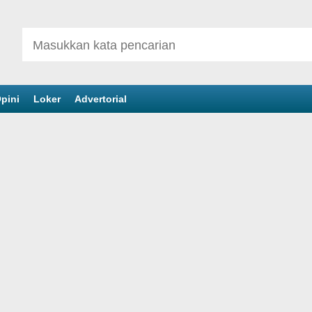
pini
Loker
Advertorial