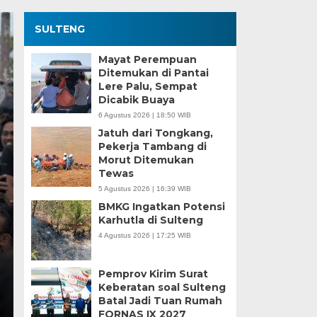
SULTENG
Mayat Perempuan
Ditemukan di Pantai
Lere Palu, Sempat
Dicabik Buaya
6 Agustus 2026 | 18:50 WIB
Jatuh dari Tongkang,
Pekerja Tambang di
Morut Ditemukan
Kesaksian Buruh dan
Tewas
5 Agustus 2026 | 16:39 WIB
Industri Nikel di Mor
BMKG Ingatkan Potensi
Karhutla di Sulteng
Minggu, 5 Jan 2025 - 18:59 WIB
4 Agustus 2026 | 17:25 WIB
HARIANSULTENG.COM, MOROWALI – Industri nikel men
punggung ekspor nasional. Mantra hilirisasi terus…
Pemprov Kirim Surat
Keberatan soal Sulteng
Batal Jadi Tuan Rumah
FORNAS IX 2027