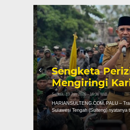
Sengketa Periz
Mengiringi Kari
Selasa, 13 Jan 2026 - 16:30 WIB
ng
HARIANSULTENG.COM, PALU – Transisi j
Sulawesi Tengah (Sulteng) nyatanya t