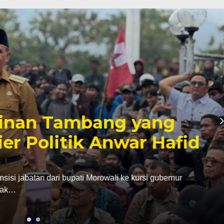
inan Tambang yang
er Politik Anwar Hafid
abatan dari bupati Morowali ke kursi gubernur
ak…