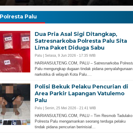
Polresta Palu
Dua Pria Asal Sigi Ditangkap,
Satresnarkoba Polresta Palu Sita
Lima Paket Diduga Sabu
Palu |
Selasa, 9 Jun 2026 - 17:35 WIB
HARIANSULTENG.COM, PALU – Satresnarkoba Polrest
Palu mengungkap dugaan tindak pidana penyalahgunaan
narkotika di wilayah Kota Palu….
Polisi Bekuk Pelaku Pencurian di
Area Parkir Lapangan Vatulemo
Palu
Palu |
Senin, 25 Mei 2026 - 21:41 WIB
HARIANSULTENG.COM, PALU – Tim Resmob Tadulako
Polresta Palu mengamankan seorang terduga pelaku
tindak pidana pencurian berinisial…