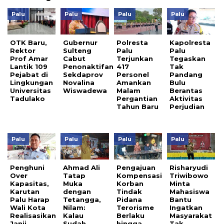
Palu
Palu
Palu
Palu
OTK Baru,
Gubernur
Polresta
Kapolresta
Rektor
Sulteng
Palu
Palu
Prof Amar
Cabut
Terjunkan
Tegaskan
Lantik 109
Penonaktifan
417
Tak
Pejabat di
Sekdaprov
Personel
Pandang
Lingkungan
Novalina
Amankan
Bulu
Universitas
Wiswadewa
Malam
Berantas
Tadulako
Pergantian
Aktivitas
Tahun Baru
Perjudian
Palu
Palu
Palu
Palu
Penghuni
Ahmad Ali
Pengajuan
Risharyudi
Over
Tatap
Kompensasi
Triwibowo
Kapasitas,
Muka
Korban
Minta
Karutan
dengan
Tindak
Mahasiswa
Palu Harap
Tetangga,
Pidana
Bantu
Wali Kota
Nilam:
Terorisme
Ingatkan
Realisasikan
Kalau
Berlaku
Masyarakat
Janji
Sudah
hingga
Tak