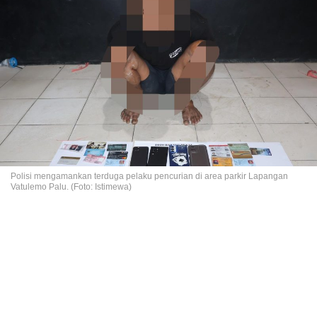
Polisi mengamankan terduga pelaku pencurian di area parkir Lapangan
Vatulemo Palu. (Foto: Istimewa)