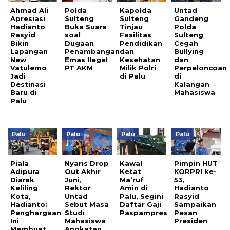
Ahmad Ali
Polda
Kapolda
Untad
Apresiasi
Sulteng
Sulteng
Gandeng
Hadianto
Buka Suara
Tinjau
Polda
Rasyid
soal
Fasilitas
Sulteng
Bikin
Dugaan
Pendidikan
Cegah
Lapangan
Penambangan
dan
Bullying
New
Emas Ilegal
Kesehatan
dan
Vatulemo
PT AKM
Milik Polri
Perpeloncoan
Jadi
di Palu
di
Destinasi
Kalangan
Baru di
Mahasiswa
Palu
Palu
Palu
Palu
Palu
Piala
Nyaris Drop
Kawal
Pimpin HUT
Adipura
Out Akhir
Ketat
KORPRI ke-
Diarak
Juni,
Ma’ruf
53,
Keliling
Rektor
Amin di
Hadianto
Kota,
Untad
Palu, Segini
Rasyid
Hadianto:
Sebut Masa
Daftar Gaji
Sampaikan
Penghargaan
Studi
Paspampres
Pesan
Ini
Mahasiswa
Presiden
Membuat
Angkatan