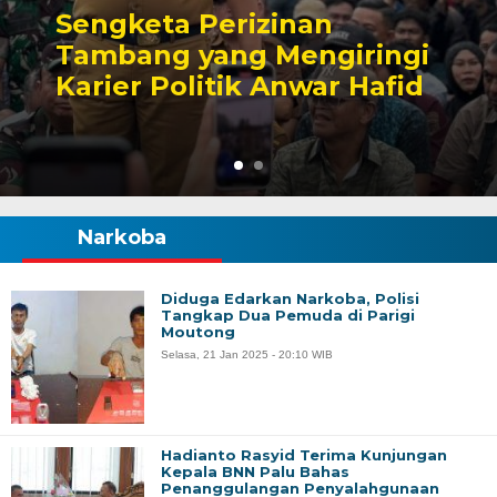
Sengketa Perizinan
Tambang yang Mengiringi
Karier Politik Anwar Hafid
Narkoba
Diduga Edarkan Narkoba, Polisi
Tangkap Dua Pemuda di Parigi
Moutong
Selasa, 21 Jan 2025 - 20:10 WIB
Hadianto Rasyid Terima Kunjungan
Kepala BNN Palu Bahas
Penanggulangan Penyalahgunaan