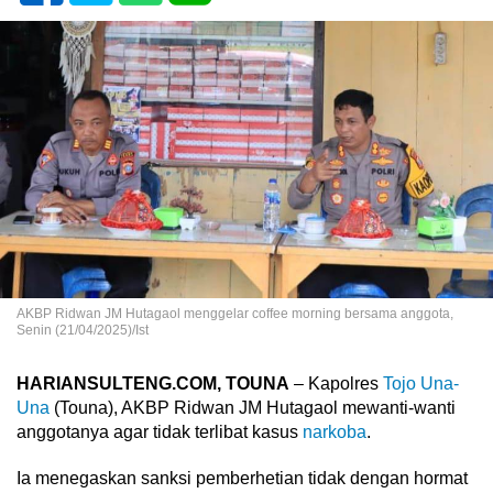
AKBP Ridwan JM Hutagaol menggelar coffee morning bersama anggota,
Senin (21/04/2025)/Ist
HARIANSULTENG.COM, TOUNA
– Kapolres
Tojo Una-
Una
(Touna), AKBP Ridwan JM Hutagaol mewanti-wanti
anggotanya agar tidak terlibat kasus
narkoba
.
Ia menegaskan sanksi pemberhetian tidak dengan hormat