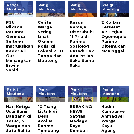
Parigi
Parigi
Parigi
Parigi
Moutong
Moutong
Moutong
Moutong
PSU
Cerita
Kasus
2 Korban
Pilkada
Warga
Remaja
Terseret
Parimo:
Sering
Disetubuhi
Air Terjun
Gerindra
Lihat
11 Pria di
Ogomojolo
Sulteng
Oknum
Parimo,
Parimo
Instruksikan
Polisi di
Sosiolog
Ditemukan
Kader All
Lokasi PETI
Untad: Tak
Meninggal
Out
Taopa dan
Ada Istilah
Menangkan
Moutong
Suka Sama
Erwin-
Suka
Sahid
Parigi
Parigi
Parigi
Parigi
Moutong
Moutong
Moutong
Moutong
Hari Ketiga
10 Tiang
BREAKING
Hadiri
Usai Banjir
Listrik di
NEWS:
Kampanye
Bandang di
Desa
Satgas
Ahmad Ali,
Torue, 3
Avolua
Madago
Warga
Warga dan
Parimo
Raya
Kayu
Satu Balita
Tumbang
Kembali
Agung