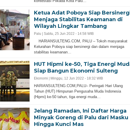
kontestasi Pilkada Kota Palu…
Ketua Adat Poboya Siap Bersinerg
Menjaga Stabilitas Keamanan di
Wilayah Lingkar Tambang
Palu |
Sabtu, 25 Jun 2022 - 14:58 WIB
HARIANSULTENG.COM, PALU – Tokoh masyarakat
Kelurahan Poboya siap bersinergi dan dalam menjaga
stabilitas keamanan…
HUT Hipmi ke-50, Tiga Energi Mud
Siap Bangun Ekonomi Sulteng
Ekonomi |
Minggu, 12 Jun 2022 - 18:32 WIB
HARIANSULTENG.COM,PALU– Peringati Hari Ulang
Tahun (HUT) Himpunan Pengusaha Muda Indonesia
(Hipmi) ke-50 tahun, tiga energi muda…
Jelang Ramadan, Ini Daftar Harga
Minyak Goreng di Palu dari Masku
Hingga Kunci Mas