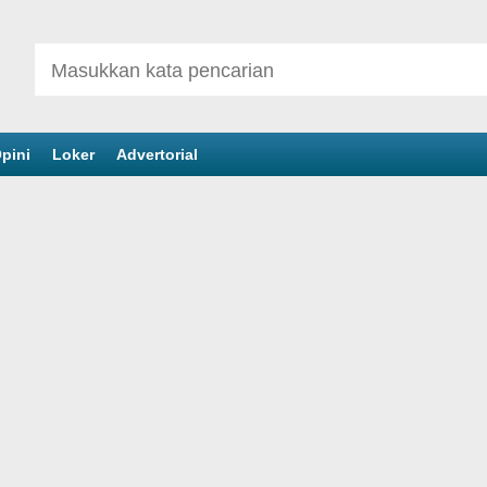
pini
Loker
Advertorial