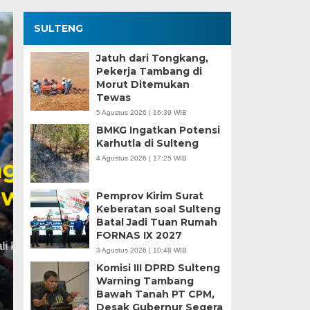
SULTENG
Jatuh dari Tongkang,
Pekerja Tambang di
Morut Ditemukan
Tewas
5 Agustus 2026 | 16:39 WIB
BMKG Ingatkan Potensi
Karhutla di Sulteng
4 Agustus 2026 | 17:25 WIB
Kesaksian Buruh dan
Industri Nikel di Mor
Pemprov Kirim Surat
Keberatan soal Sulteng
Batal Jadi Tuan Rumah
Minggu, 5 Jan 2025 - 18:59 WIB
FORNAS IX 2027
HARIANSULTENG.COM, MOROWALI – Industri nikel men
3 Agustus 2026 | 10:48 WIB
punggung ekspor nasional. Mantra hilirisasi terus…
Komisi III DPRD Sulteng
Warning Tambang
Bawah Tanah PT CPM,
Desak Gubernur Segera