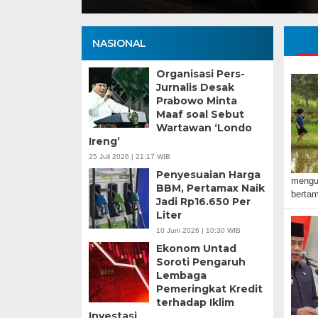
NASIONAL
Organisasi Pers-
Jurnalis Desak
Prabowo Minta
Maaf soal Sebut
Wartawan ‘Londo
Ireng’
25 Juli 2026 | 21:17 WIB
Penyesuaian Harga
mengu
BBM, Pertamax Naik
berta
Jadi Rp16.650 Per
Liter
10 Juni 2026 | 10:30 WIB
Ekonom Untad
Soroti Pengaruh
Lembaga
Pemeringkat Kredit
terhadap Iklim
Investasi