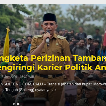
inan Tambang yang
er Politik Anwar Hafid
abatan dari bupati Morowali ke kursi gubernur
ak…