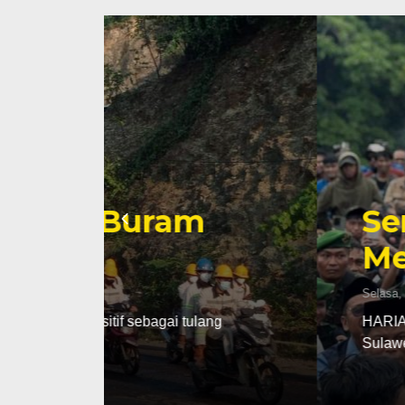
Sengketa Periz
Mengiringi Kari
Selasa, 13 Jan 2026 - 16:30 WIB
ng
HARIANSULTENG.COM, PALU – Transisi j
Sulawesi Tengah (Sulteng) nyatanya t