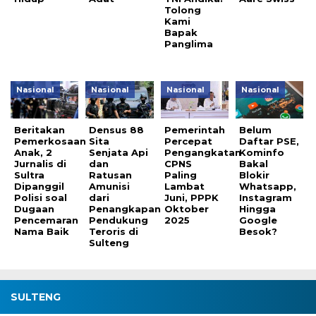
Tolong
Kami
Bapak
Panglima
Nasional
Nasional
Nasional
Nasional
Beritakan
Densus 88
Pemerintah
Belum
Pemerkosaan
Sita
Percepat
Daftar PSE,
Anak, 2
Senjata Api
Pengangkatan
Kominfo
Jurnalis di
dan
CPNS
Bakal
Sultra
Ratusan
Paling
Blokir
Dipanggil
Amunisi
Lambat
Whatsapp,
Polisi soal
dari
Juni, PPPK
Instagram
Dugaan
Penangkapan
Oktober
Hingga
Pencemaran
Pendukung
2025
Google
Nama Baik
Teroris di
Besok?
Sulteng
SULTENG