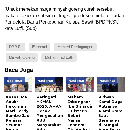
“Untuk menekan harga minyak goreng curah tersebut
maka dilakukan subsidi di tingkat produsen melalui Badan
Pengelola Dana Perkebunan Kelapa Sawit (BPDPKS),”
kata Lutfi. (Sub)
DPR RI
Ekonomi
Menteri Perdagangan
Minyak Goreng
Muhammad Lutfi
Baca Juga
Nasional
Nasional
Nasional
Nasional
Kasasi MA
Peringati
Makam
Ridwan
Anulir
HKMAN
Dibongkar,
Kamil Duga
Hukuman
2025, AMAN
Ibu Brigadir
Putranya
Mati Ferdy
Desak
J Histeris
Alami Kram
Sambo Jadi
Pengesahan
Sebut
Saat
Penjara
RUU
Nama
Berenang
Seumur
Masyarakat
Jenderal
di Sungai
Hidup
Adat
TNI Andika:
Aare Swiss