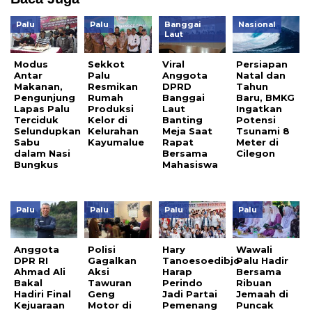
Palu
Palu
Banggai
Nasional
Laut
Modus
Sekkot
Viral
Persiapan
Antar
Palu
Anggota
Natal dan
Makanan,
Resmikan
DPRD
Tahun
Pengunjung
Rumah
Banggai
Baru, BMKG
Lapas Palu
Produksi
Laut
Ingatkan
Terciduk
Kelor di
Banting
Potensi
Selundupkan
Kelurahan
Meja Saat
Tsunami 8
Sabu
Kayumalue
Rapat
Meter di
dalam Nasi
Bersama
Cilegon
Bungkus
Mahasiswa
Palu
Palu
Palu
Palu
Anggota
Polisi
Hary
Wawali
DPR RI
Gagalkan
Tanoesoedibjo
Palu Hadir
Ahmad Ali
Aksi
Harap
Bersama
Bakal
Tawuran
Perindo
Ribuan
Hadiri Final
Geng
Jadi Partai
Jemaah di
Kejuaraan
Motor di
Pemenang
Puncak