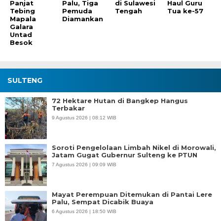
Panjat
Palu, Tiga
di Sulawesi
Haul Guru
Tebing
Pemuda
Tengah
Tua ke-57
Mapala
Diamankan
Galara
Untad
Besok
SULTENG
72 Hektare Hutan di Bangkep Hangus
Terbakar
9 Agustus 2026 | 08:12 WIB
Soroti Pengelolaan Limbah Nikel di Morowali,
Jatam Gugat Gubernur Sulteng ke PTUN
7 Agustus 2026 | 09:09 WIB
Mayat Perempuan Ditemukan di Pantai Lere
Palu, Sempat Dicabik Buaya
6 Agustus 2026 | 18:50 WIB