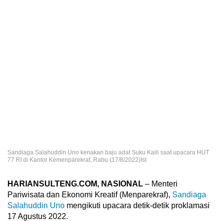
Sandiaga Salahuddin Uno kenakan baju adat Suku Kaili saat upacara HUT
77 RI di Kantor Kemenparekraf, Rabu (17/8/2022)Ist
HARIANSULTENG.COM, NASIONAL
– Menteri
Pariwisata dan Ekonomi Kreatif (Menparekraf),
Sandiaga
Salahuddin Uno
mengikuti upacara detik-detik proklamasi
17 Agustus 2022.