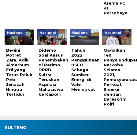
Arema FC
vs
Persebaya
Nasional
Nasional
Nasional
Nasional
Begini
Didemo
Tahun
Gagalkan
Potret
Soal Kasus
2022
148
Zara, Adik
Penembakan
Penggunaan
Penyelundupa
Almarhum
di Parimo,
HSFO
Narkoba
Eril yang
DPRD
Sebagai
Selama
Terus Peluk
Sultra
Sumber
2021,
Peti
Teruskan
Energi di
Pemasyarakat
Jenazah
Aspirasi
Vale
Perkuat
Hingga
Mahasiswa
Meningkat
Sinergi
Tertidur
ke Kapolri
dengan
Bareskrim
Polri
SULTENG