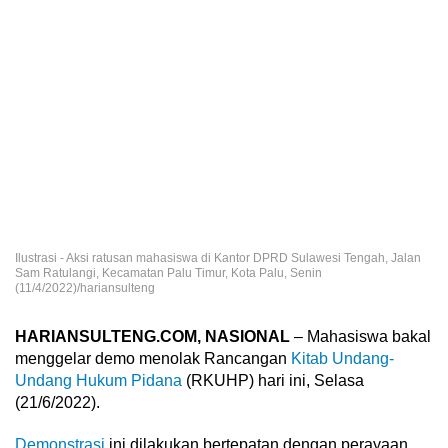
Ilustrasi - Aksi ratusan mahasiswa di Kantor DPRD Sulawesi Tengah, Jalan
Sam Ratulangi, Kecamatan Palu Timur, Kota Palu, Senin
(11/4/2022)/hariansulteng
HARIANSULTENG.COM, NASIONAL
– Mahasiswa bakal
menggelar demo menolak Rancangan
Kitab Undang-
Undang Hukum Pidana
(RKUHP) hari ini, Selasa
(21/6/2022).
Demonstrasi
ini dilakukan bertepatan dengan perayaan