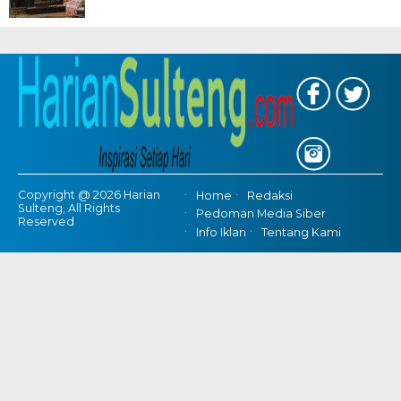
Copyright @ 2026 Harian
Home
Redaksi
Sulteng, All Rights
Pedoman Media Siber
Reserved
Info Iklan
Tentang Kami