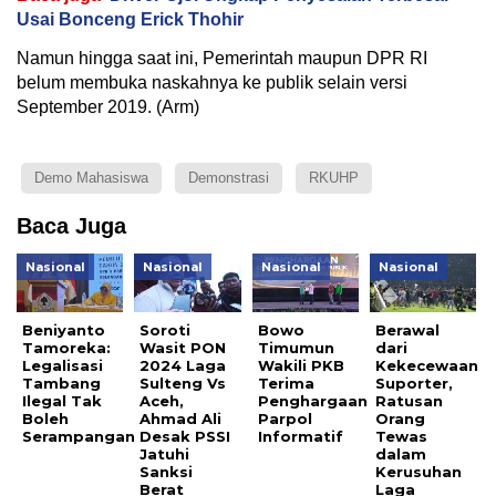
Usai Bonceng Erick Thohir
Namun hingga saat ini, Pemerintah maupun DPR RI
belum membuka naskahnya ke publik selain versi
September 2019. (Arm)
Demo Mahasiswa
Demonstrasi
RKUHP
Baca Juga
Nasional
Nasional
Nasional
Nasional
Beniyanto
Soroti
Bowo
Berawal
Tamoreka:
Wasit PON
Timumun
dari
Legalisasi
2024 Laga
Wakili PKB
Kekecewaan
Tambang
Sulteng Vs
Terima
Suporter,
Ilegal Tak
Aceh,
Penghargaan
Ratusan
Boleh
Ahmad Ali
Parpol
Orang
Serampangan
Desak PSSI
Informatif
Tewas
Jatuhi
dalam
Sanksi
Kerusuhan
Berat
Laga