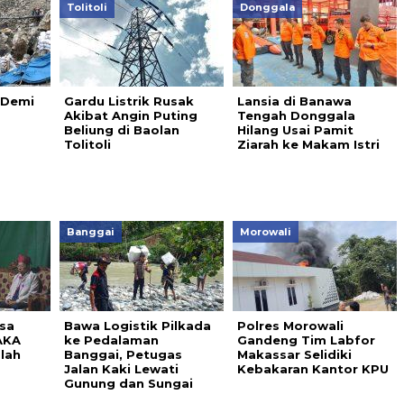
Tolitoli
Donggala
 Demi
Gardu Listrik Rusak
Lansia di Banawa
Akibat Angin Puting
Tengah Donggala
Beliung di Baolan
Hilang Usai Pamit
Tolitoli
Ziarah ke Makam Istri
Banggai
Morowali
sa
Bawa Logistik Pilkada
Polres Morowali
AKA
ke Pedalaman
Gandeng Tim Labfor
lah
Banggai, Petugas
Makassar Selidiki
Jalan Kaki Lewati
Kebakaran Kantor KPU
Gunung dan Sungai