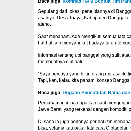
Baca juga
Komnas HAM Bentuk Tim Panta
Sepulang dari lokasi penelitiannya di Bang
asalnya, Desa Toaya, Kabupaten Donggala. 
ateno.
Saat menanam, Ade mengikuti semua tata cara
hal-hal lain menyangkut budaya turun-temur
Informasi tentang ubi banggai yang sulit ata
membuatnya ciut hati.
“Saya percaya yang bikin orang merasa itu t
Tapi, kan, kalau kita pahami konsep Banggai 
Baca juga
Dugaan Pencatutan Nama dan
Pemahaman ini ia dapatkan saat mengunjung
Jawa Barat, yang terkenal dengan komoditi p
Di sana ia juga bertanya perihal izin mena
bisa, selama kau pakai tata cara Ciptagelar,