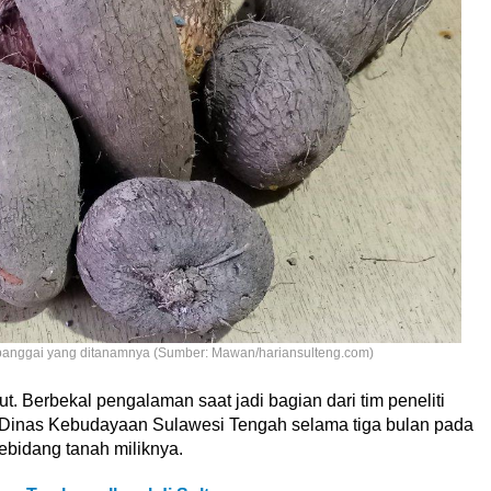
 banggai yang ditanamnya (Sumber: Mawan/hariansulteng.com)
t. Berbekal pengalaman saat jadi bagian dari tim peneliti
 Dinas Kebudayaan Sulawesi Tengah selama tiga bulan pada
bidang tanah miliknya.