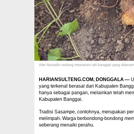
Ade Nuriadin sedang memanen ubi banggai yang ditanam
HARIANSULTENG.COM, DONGGALA —
Ub
yang terkenal berasal dari Kabupaten Bangg
hanya sebagai pangan, melainkan telah men
Kabupaten Banggai.
Tradisi Sasampe, contohnya, merupakan pe
melimpah. Warga berbondong-bondong memb
seberang menaiki perahu.