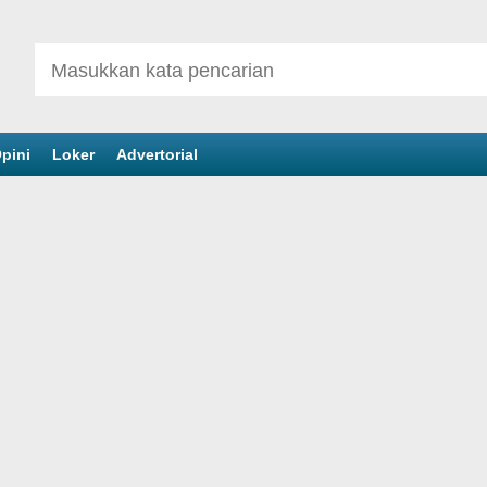
pini
Loker
Advertorial