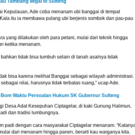
u Tambang Ilegal di Sulteng
gai Kepulauan, Ade coba menanam ubi banggai di tempat
Kala itu ia membawa pulang ubi berjenis sombok dan pau-pau
 yang dilakukan oleh para petani, mulai dari teknik hingga
un ketika menanam.
u bahkan tidak bisa tumbuh selain di tanah asalnya tidak
idak bisa karena melihat Banggai sebagai wilayah administrasi.
sebagai nilai, harusnya tidak terbatas ruang,” ucap Ade.
 Bom Waktu Persoalan Hukum SK Gubernur Sulteng
i Desa Adat Kesepuhan Ciptagelar, di kaki Gunung Halimun,
adi dan tradisi lumbungnya.
nam padi dengan cara masyarakat Ciptagelar menanam. “Katany
 mulai dari menanam hingga panen, berarti kau warganya kita.