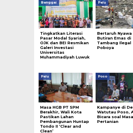
Banggai
Palu
Tingkatkan Literasi
Bertaruh Nyawa
Pasar Modal Syariah,
Butiran Emas di
OJK dan BEI Resmikan
Tambang Ilegal
Galeri Investasi
Poboya
Universitas
Muhammadiyah Luwuk
Palu
Poso
Masa HGB PT SPM
Kampanye di De
Berakhir, Wali Kota
Watutau Poso, 
Pastikan Lahan
Bicara soal Masa
Pembangunan Huntap
Pertanian
Tondo II ‘Clear and
Clean’