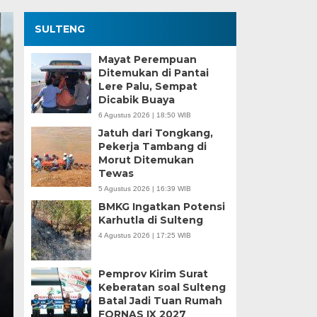
SULTENG
Mayat Perempuan
Ditemukan di Pantai
Lere Palu, Sempat
Dicabik Buaya
6 Agustus 2026 | 18:50 WIB
Jatuh dari Tongkang,
Pekerja Tambang di
Morut Ditemukan
Kesaksian Buruh dan
Tewas
5 Agustus 2026 | 16:39 WIB
Industri Nikel di Mor
BMKG Ingatkan Potensi
Karhutla di Sulteng
Minggu, 5 Jan 2025 - 18:59 WIB
4 Agustus 2026 | 17:25 WIB
HARIANSULTENG.COM, MOROWALI – Industri nikel men
punggung ekspor nasional. Mantra hilirisasi terus…
Pemprov Kirim Surat
Keberatan soal Sulteng
Batal Jadi Tuan Rumah
FORNAS IX 2027