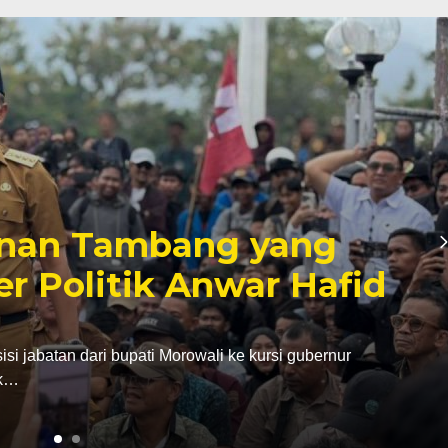
inan Tambang yang
er Politik Anwar Hafid
abatan dari bupati Morowali ke kursi gubernur
ak…