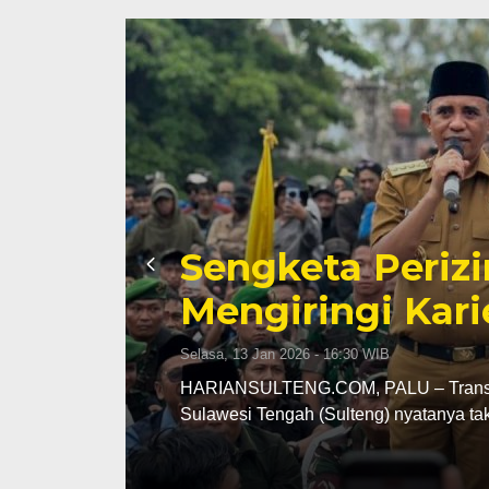
Sengketa Periz
Mengiringi Kari
Selasa, 13 Jan 2026 - 16:30 WIB
ng
HARIANSULTENG.COM, PALU – Transisi j
Sulawesi Tengah (Sulteng) nyatanya t