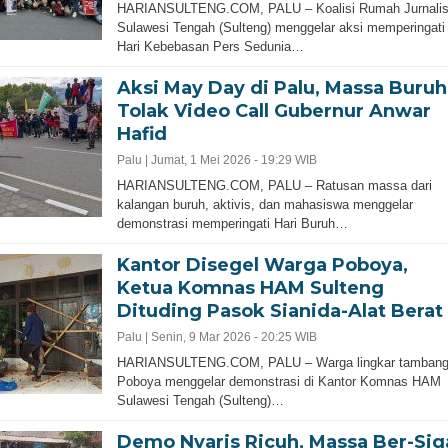
HARIANSULTENG.COM, PALU – Koalisi Rumah Jurnali
Sulawesi Tengah (Sulteng) menggelar aksi memperingati
Hari Kebebasan Pers Sedunia…
Aksi May Day di Palu, Massa Buruh
Tolak Video Call Gubernur Anwar
Hafid
Palu |
Jumat, 1 Mei 2026 - 19:29 WIB
HARIANSULTENG.COM, PALU – Ratusan massa dari
kalangan buruh, aktivis, dan mahasiswa menggelar
demonstrasi memperingati Hari Buruh…
Kantor Disegel Warga Poboya,
Ketua Komnas HAM Sulteng
Dituding Pasok Sianida-Alat Berat
Palu |
Senin, 9 Mar 2026 - 20:25 WIB
HARIANSULTENG.COM, PALU – Warga lingkar tamban
Poboya menggelar demonstrasi di Kantor Komnas HAM
Sulawesi Tengah (Sulteng)…
Demo Nyaris Ricuh, Massa Ber-Sig