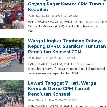
Goyang Pagar Kantor CPM Tuntut
Keadilan
Palu |
Kamis, 12 Feb 2026 - 17:29 WIB
HARIANSULTENG.COM, PALU – Situasi depan kantor 
Citra Palu Minerals (CPM) di Kelurahan Poboya, Kota
Palu,…
Warga Lingkar Tambang Poboya
Kepung DPRD, Suarakan Tuntutan
Penciutan Konsesi CPM
Palu |
Rabu, 28 Jan 2026 - 16:09 WIB
HARIANSULTENG.COM, PALU – Ribuan warga
penambang rakyat Poboya menggelar aksi demonstrasi
besar-besaran di depan kantor DPRD…
Lewati Tenggat 7 Hari, Warga
Kembali Demo CPM Tuntut
Penciutan Konsesi
Palu |
Senin, 15 Des 2025 - 20:21 WIB
HARIANSULTENG.COM, PALU – Ratusan warga lingkar