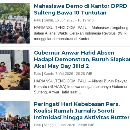
Mahasiswa Demo di Kantor DPRD
Sulteng Bawa 10 Tuntutan
Palu |
Senin, 15 Jun 2026 - 16:19 WIB
HARIANSULTENG.COM, PALU – Mahasiswa tergabung
dalam Aliansi Waktu Gerakan Indonesia Revolusi (WIR)
menggelar demonstrasi di Kantor…
Gubernur Anwar Hafid Absen
Hadapi Demonstran, Buruh Siapka
Aksi May Day Jilid 2
Palu |
Kamis, 7 Mei 2026 - 20:28 WIB
HARIANSULTENG.COM, PALU – Aliansi Buruh Rakyat
Bersatu (BURASA) kecewa dengan absennya Gubernur
Sulteng, Anwar Hafid saat…
Peringati Hari Kebebasan Pers,
Koalisi Rumah Jurnalis Soroti
Intimidasi hingga Aktivitas Buzzer
Palu |
Minggu, 3 Mei 2026 - 23:08 WIB