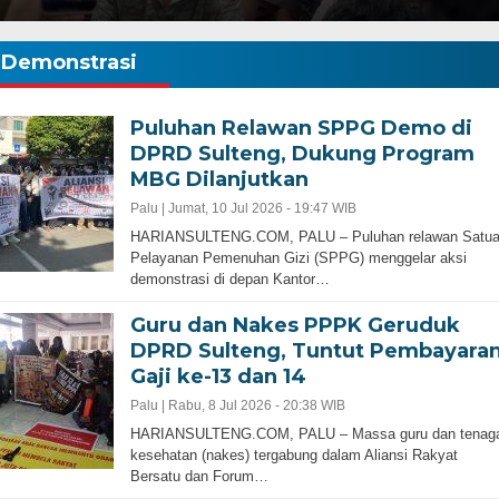
Demonstrasi
Puluhan Relawan SPPG Demo di
DPRD Sulteng, Dukung Program
MBG Dilanjutkan
Palu |
Jumat, 10 Jul 2026 - 19:47 WIB
HARIANSULTENG.COM, PALU – Puluhan relawan Satu
Pelayanan Pemenuhan Gizi (SPPG) menggelar aksi
demonstrasi di depan Kantor…
Guru dan Nakes PPPK Geruduk
DPRD Sulteng, Tuntut Pembayara
Gaji ke-13 dan 14
Palu |
Rabu, 8 Jul 2026 - 20:38 WIB
HARIANSULTENG.COM, PALU – Massa guru dan tenag
kesehatan (nakes) tergabung dalam Aliansi Rakyat
Bersatu dan Forum…