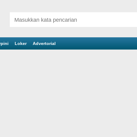
pini
Loker
Advertorial