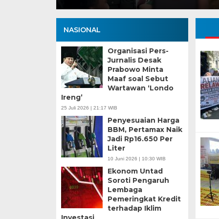
NASIONAL
Organisasi Pers-
Jurnalis Desak
Prabowo Minta
Maaf soal Sebut
Wartawan ‘Londo
Ireng’
25 Juli 2026 | 21:17 WIB
Penyesuaian Harga
BBM, Pertamax Naik
Jadi Rp16.650 Per
Liter
10 Juni 2026 | 10:30 WIB
Ekonom Untad
Soroti Pengaruh
Lembaga
Pemeringkat Kredit
terhadap Iklim
Investasi