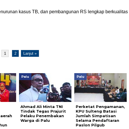
 penurunan kasus TB, dan pembangunan RS lengkap berkualitas
1
2
Lanjut »
Palu
Palu
Ahmad Ali Minta TNI
Perketat Pengamanan,
Tindak Tegas Prajurit
KPU Sulteng Batasi
aerah
Pelaku Penembakan
Jumlah Simpatisan
Warga di Palu
Selama Pendaftaran
ahun
Paslon Pilgub