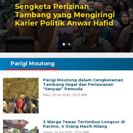
Kesaksian Buruh dan
i
Potret Buram Industri
d
Nikel di Morowali
Parigi Moutong
Parigi Moutong dalam Cengkeraman
Tambang Ilegal dan Perlawanan
“Senyap” Pemuda
Rabu, 25 Jun 2025 - 19:35 WIB
3 Warga Tewas Tertimbun Longsor di
Parimo, 4 Orang Masih Hilang
Selasa, 24 Jun 2025 - 22:31 WIB