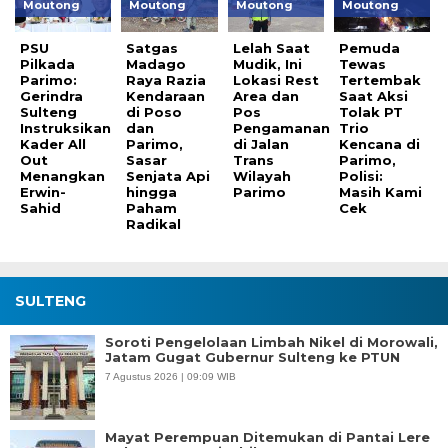
Moutong
Moutong
Moutong
Moutong
PSU
Satgas
Lelah Saat
Pemuda
Pilkada
Madago
Mudik, Ini
Tewas
Parimo:
Raya Razia
Lokasi Rest
Tertembak
Gerindra
Kendaraan
Area dan
Saat Aksi
Sulteng
di Poso
Pos
Tolak PT
Instruksikan
dan
Pengamanan
Trio
Kader All
Parimo,
di Jalan
Kencana di
Out
Sasar
Trans
Parimo,
Menangkan
Senjata Api
Wilayah
Polisi:
Erwin-
hingga
Parimo
Masih Kami
Sahid
Paham
Cek
Radikal
SULTENG
Soroti Pengelolaan Limbah Nikel di Morowali,
Jatam Gugat Gubernur Sulteng ke PTUN
7 Agustus 2026 | 09:09 WIB
Mayat Perempuan Ditemukan di Pantai Lere