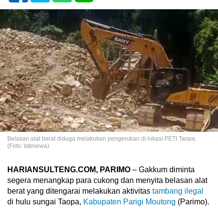
Belasan alat berat diduga melakukan pengerukan di lokasi PETI Taopa.
(Foto: Istimewa)
HARIANSULTENG.COM, PARIMO
– Gakkum diminta
segera menangkap para cukong dan menyita belasan alat
berat yang ditengarai melakukan aktivitas
tambang ilegal
di hulu sungai Taopa,
Kabupaten Parigi Moutong
(Parimo).