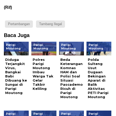
(Rif)
Pertambangan
Tambang Ilegal
Baca Juga
Parigi
Parigi
Parigi
Parigi
Moutong
Moutong
Moutong
Moutong
Diduga
Polres
Beda
Polda
Terjangkit
Parigi
Keterangan
Sulteng
Virus,
Moutong
Komnas
Usut
Bangkai
Imbau
HAM dan
Dugaan
Babi
Warga Tak
Polisi Soal
Bekingan
Dibuang ke
Gelar
Situasi
Aparat di
Sungai di
Takbir
Pascademo
Balik
Parigi
Keliling
Ricuh di
Aktivitas
Moutong
Parigi
PETI Parigi
Moutong
Moutong
Parigi
Parigi
Parigi
Parigi