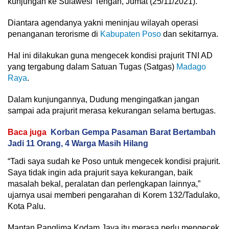
kunjungan ke Sulawesi Tengah, Jumat (25/11/2021).
Diantara agendanya yakni meninjau wilayah operasi
penanganan terorisme di
Kabupaten Poso
dan sekitarnya.
Hal ini dilakukan guna mengecek kondisi prajurit TNI AD
yang tergabung dalam Satuan Tugas (Satgas)
Madago
Raya
.
Dalam kunjungannya, Dudung mengingatkan jangan
sampai ada prajurit merasa kekurangan selama bertugas.
Baca juga
Korban Gempa Pasaman Barat Bertambah
Jadi 11 Orang, 4 Warga Masih Hilang
“Tadi saya sudah ke Poso untuk mengecek kondisi prajurit.
Saya tidak ingin ada prajurit saya kekurangan, baik
masalah bekal, peralatan dan perlengkapan lainnya,”
ujarnya usai memberi pengarahan di Korem 132/Tadulako,
Kota Palu.
Mantan Panglima Kodam Jaya itu merasa perlu mengecek