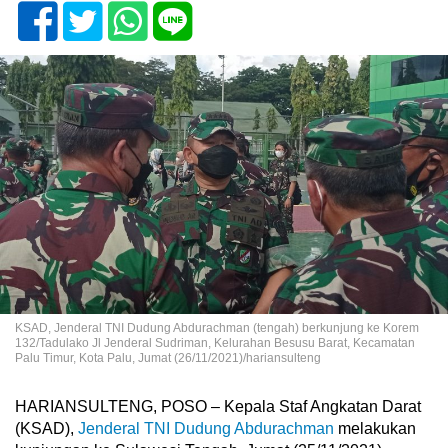
KSAD, Jenderal TNI Dudung Abdurachman (tengah) berkunjung ke Korem
132/Tadulako Jl Jenderal Sudriman, Kelurahan Besusu Barat, Kecamatan
Palu Timur, Kota Palu, Jumat (26/11/2021)/hariansulteng
HARIANSULTENG, POSO – Kepala Staf Angkatan Darat
(KSAD),
Jenderal TNI Dudung Abdurachman
melakukan