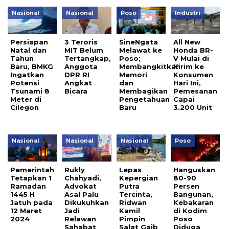
Nasional
Nasional
Poso
Industri
Persiapan
3 Teroris
SineNgata
All New
Natal dan
MIT Belum
Melawat ke
Honda BR-
Tahun
Tertangkap,
Poso;
V Mulai di
Baru, BMKG
Anggota
Membangkitkan
Kirim ke
Ingatkan
DPR RI
Memori
Konsumen
Potensi
Angkat
dan
Hari Ini,
Tsunami 8
Bicara
Membagikan
Pemesanan
Meter di
Pengetahuan
Capai
Cilegon
Baru
3.200 Unit
Nasional
Nasional
Nasional
Poso
Pemerintah
Rukly
Lepas
Hanguskan
Tetapkan 1
Chahyadi,
Kepergian
80-90
Ramadan
Advokat
Putra
Persen
1445 H
Asal Palu
Tercinta,
Bangunan,
Jatuh pada
Dikukuhkan
Ridwan
Kebakaran
12 Maret
Jadi
Kamil
di Kodim
2024
Relawan
Pimpin
Poso
Sahabat
Salat Gaib
Diduga