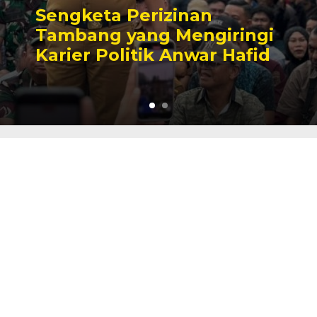
gketa Perizinan
Kes
bang yang Mengiringi
Pot
ier Politik Anwar Hafid
Nik