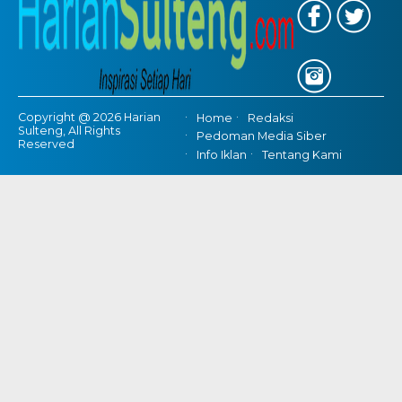
Copyright @ 2026 Harian
Home
Redaksi
Sulteng, All Rights
Pedoman Media Siber
Reserved
Info Iklan
Tentang Kami