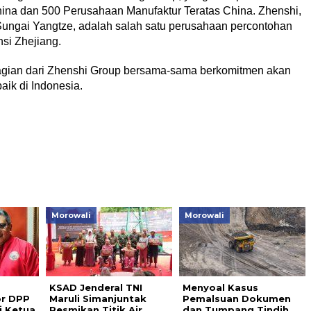
hina dan 500 Perusahaan Manufaktur Teratas China. Zhenshi,
 Sungai Yangtze, adalah salah satu perusahaan percontohan
si Zhejiang.
bagian dari Zhenshi Group bersama-sama berkomitmen akan
aik di Indonesia.
Morowali
Morowali
KSAD Jenderal TNI
Menyoal Kasus
r DPP
Maruli Simanjuntak
Pemalsuan Dokumen
di Ketua
Resmikan Titik Air
dan Tumpang Tindih