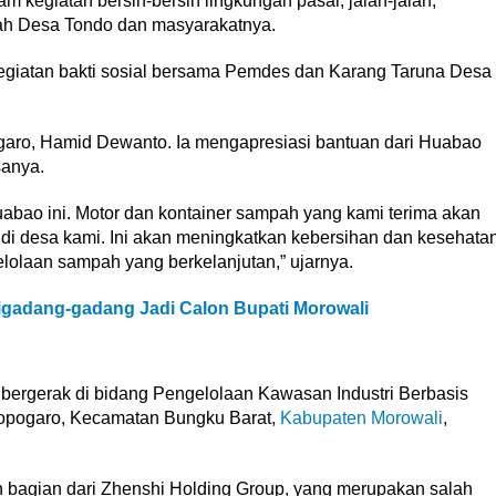
alam kegiatan bersih-bersih lingkungan pasar, jalan-jalan,
ah Desa Tondo dan masyarakatnya.
 kegiatan bakti sosial bersama Pemdes dan Karang Taruna Desa
aro, Hamid Dewanto. Ia mengapresiasi bantuan dari Huabao
anya.
abao ini. Motor dan kontainer sampah yang kami terima akan
 desa kami. Ini akan meningkatkan kebersihan dan kesehata
olaan sampah yang berkelanjutan,” ujarnya.
gadang-gadang Jadi Calon Bupati Morowali
bergerak di bidang Pengelolaan Kawasan Industri Berbasis
 Topogaro, Kecamatan Bungku Barat,
Kabupaten Morowali
,
n bagian dari Zhenshi Holding Group, yang merupakan salah