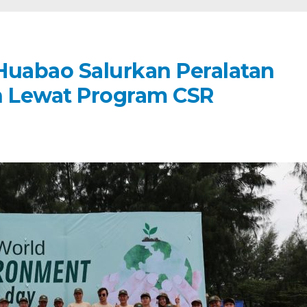
Huabao Salurkan Peralatan
 Lewat Program CSR