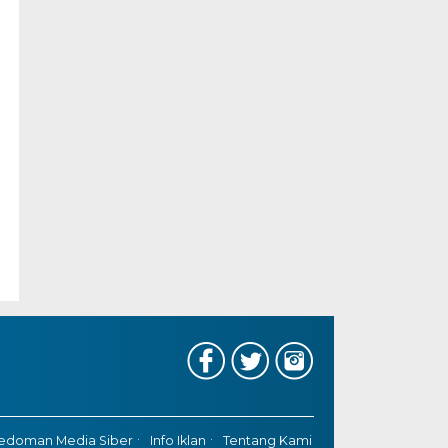
edoman Media Siber
Info Iklan
Tentang Kami