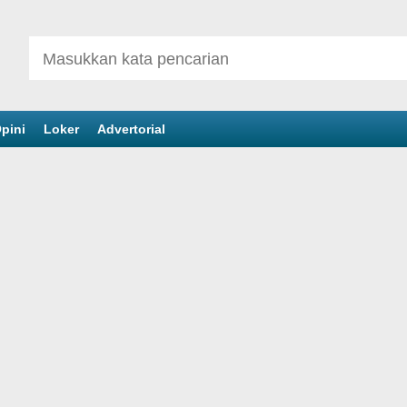
pini
Loker
Advertorial