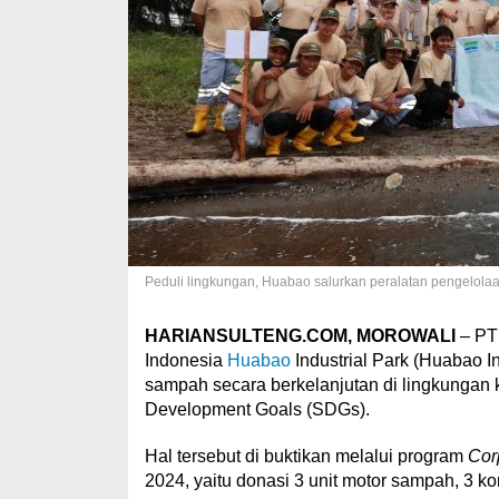
Peduli lingkungan, Huabao salurkan peralatan pengelola
HARIANSULTENG.COM, MOROWALI
– PT 
Indonesia
Huabao
Industrial Park (Huabao I
sampah secara berkelanjutan di lingkungan 
Development Goals (SDGs).
Hal tersebut di buktikan melalui program
Cor
2024, yaitu donasi 3 unit motor sampah, 3 