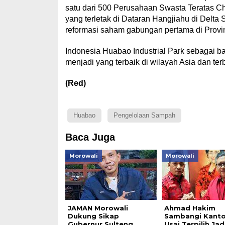
satu dari 500 Perusahaan Swasta Teratas C
yang terletak di Dataran Hangjiahu di Delta
reformasi saham gabungan pertama di Provin
Indonesia Huabao Industrial Park sebagai 
menjadi yang terbaik di wilayah Asia dan terb
(Red)
Huabao
Pengelolaan Sampah
Baca Juga
Morowali
Morowali
JAMAN Morowali
Ahmad Hakim
Dukung Sikap
Sambangi Kanto
Gubernur Sulteng
Usai Terpilih Ja