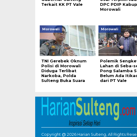
Terkait KK PT Vale
DPC PDIP Kabup
Morowali
Morowali
Morowali
TNI Gerebek Oknum
Polemik Sengke
Polisi di Morowali
Lahan di Seba-s
Diduga Terlibat
Pong Salamba S
Narkoba, Polda
Belum Ada Itika
Sulteng Buka Suara
dari PT Vale
Copyright @ 2026 Harian Sulteng, All Rights Res