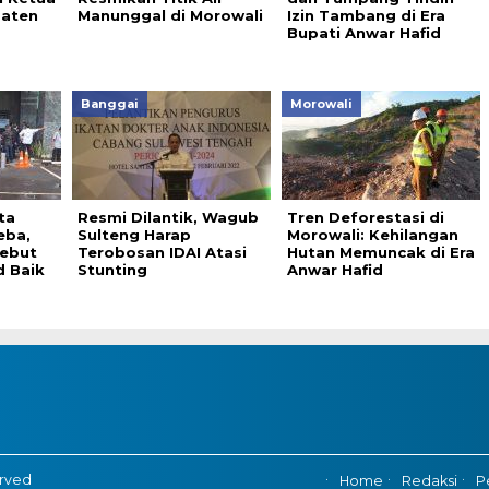
aten
Manunggal di Morowali
Izin Tambang di Era
Bupati Anwar Hafid
Banggai
Morowali
ta
Resmi Dilantik, Wagub
Tren Deforestasi di
eba,
Sulteng Harap
Morowali: Kehilangan
ebut
Terobosan IDAI Atasi
Hutan Memuncak di Era
d Baik
Stunting
Anwar Hafid
erved
Home
Redaksi
P