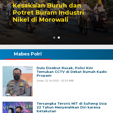
Sengketa Perizinan
Tambang yang Mengiringi
Karier Politik Anwar Hafid
Mabes Polri
Dulu Disebut Rusak, Polisi Kini
Temukan CCTV di Dekat Rumah Kadiv
Propam
Jumat, 22 Jul 2022 - 02:53 WIB
Tersangka Teroris MIT di Sulteng Usia
22 Tahun Menyerahkan Diri karena
Ketakutan