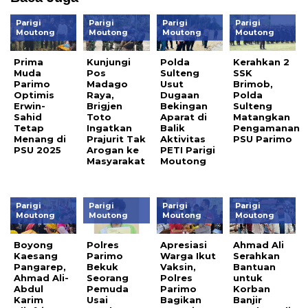
Parigi
Parigi
Parigi
Parigi
Moutong
Moutong
Moutong
Moutong
Prima
Kunjungi
Polda
Kerahkan 2
Muda
Pos
Sulteng
SSK
Parimo
Madago
Usut
Brimob,
Optimis
Raya,
Dugaan
Polda
Erwin-
Brigjen
Bekingan
Sulteng
Sahid
Toto
Aparat di
Matangkan
Tetap
Ingatkan
Balik
Pengamanan
Menang di
Prajurit Tak
Aktivitas
PSU Parimo
PSU 2025
Arogan ke
PETI Parigi
Masyarakat
Moutong
Parigi
Parigi
Parigi
Parigi
Moutong
Moutong
Moutong
Moutong
Boyong
Polres
Apresiasi
Ahmad Ali
Kaesang
Parimo
Warga Ikut
Serahkan
Pangarep,
Bekuk
Vaksin,
Bantuan
Ahmad Ali-
Seorang
Polres
untuk
Abdul
Pemuda
Parimo
Korban
Karim
Usai
Bagikan
Banjir