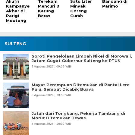
Aljufri
Terekam
Satu Liter
Bandang di
Kampanye
Mencuri 8
Minyak
Parimo
Akbar di
Karung
Goreng
Parigi
Beras
Curah
Moutong
SULTENG
Soroti Pengelolaan Limbah Nikel di Morowali,
Jatam Gugat Gubernur Sulteng ke PTUN
7 Agustus 2026 | 09:09 WIB
Mayat Perempuan Ditemukan di Pantai Lere
Palu, Sempat Dicabik Buaya
6 Agustus 2026 | 18:50 WIB
Jatuh dari Tongkang, Pekerja Tambang di
Morut Ditemukan Tewas
5 Agustus 2026 | 16:39 WIB