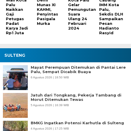
Palu
Munas XI
Gelar
IMM Kota
Naikkan
KAHMI,
Pemungutan
Palu,
Gaji
Penyintas
Suara
Sekdis DLH
Petugas
Pasigala
Ulang 24
Sampaikan
Padat
Murka
Februari
Pesan
Karya Jadi
2024
Hadianto
Rp1 Juta
Rasyid
SULTENG
Mayat Perempuan Ditemukan di Pantai Lere
Palu, Sempat Dicabik Buaya
6 Agustus 2026 | 18:50 WIB
Jatuh dari Tongkang, Pekerja Tambang di
Morut Ditemukan Tewas
5 Agustus 2026 | 16:39 WIB
BMKG Ingatkan Potensi Karhutla di Sulteng
4 Agustus 2026 | 17:25 WIB