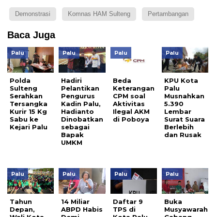
Demonstrasi
Komnas HAM Sulteng
Pertambangan
Baca Juga
Palu
Palu
Palu
Palu
Polda
Hadiri
Beda
KPU Kota
Sulteng
Pelantikan
Keterangan
Palu
Serahkan
Pengurus
CPM soal
Musnahkan
Tersangka
Kadin Palu,
Aktivitas
5.390
Kurir 15 Kg
Hadianto
Ilegal AKM
Lembar
Sabu ke
Dinobatkan
di Poboya
Surat Suara
Kejari Palu
sebagai
Berlebih
Bapak
dan Rusak
UMKM
Palu
Palu
Palu
Palu
Tahun
14 Miliar
Daftar 9
Buka
Depan,
ABPD Habis
TPS di
Musyawarah
Wali Kota
Demi
Kota Palu
Cabang