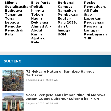
Milenial
Elite Partai
Berbagai
Posko
Sosialisasikan
Politik
Kampus
Pengaduan,
Budidaya
hingga
Ramaikan
AJI Palu
Tanaman
Tokoh
Pembukaan
Siap
Toga
Hadiri
Edufair
Laporkan
kepada
Deklarasi
Palu 2023,
Perusahaan
Pemuda-
Ahmad Ali-
dari UI
Pers yang
Pemudi di
Abdul
hingga
Langgar
Palu
Karim
UGM
Pembayaran
Aljufri di
THR
Palu
SULTENG
72 Hektare Hutan di Bangkep Hangus
Terbakar
9 Agustus 2026 | 08:12 WIB
Soroti Pengelolaan Limbah Nikel di Morowali,
Jatam Gugat Gubernur Sulteng ke PTUN
7 Agustus 2026 | 09:09 WIB