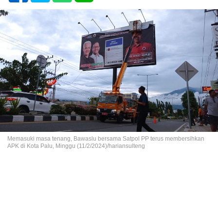
Memasuki masa tenang, Bawaslu bersama Satpol PP terus membersihkan
APK di Kota Palu, Minggu (11/2/2024)/hariansulteng