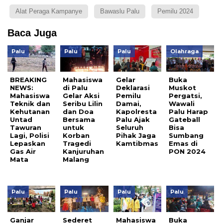
Alat Peraga Kampanye
Bawaslu Palu
Pemilu 2024
Baca Juga
Palu
Palu
Palu
Olahraga
BREAKING
Mahasiswa
Gelar
Buka
NEWS:
di Palu
Deklarasi
Muskot
Mahasiswa
Gelar Aksi
Pemilu
Pergatsi,
Teknik dan
Seribu Lilin
Damai,
Wawali
Kehutanan
dan Doa
Kapolresta
Palu Harap
Untad
Bersama
Palu Ajak
Gateball
Tawuran
untuk
Seluruh
Bisa
Lagi, Polisi
Korban
Pihak Jaga
Sumbang
Lepaskan
Tragedi
Kamtibmas
Emas di
Gas Air
Kanjuruhan
PON 2024
Mata
Malang
Palu
Palu
Palu
Palu
Ganjar
Sederet
Mahasiswa
Buka