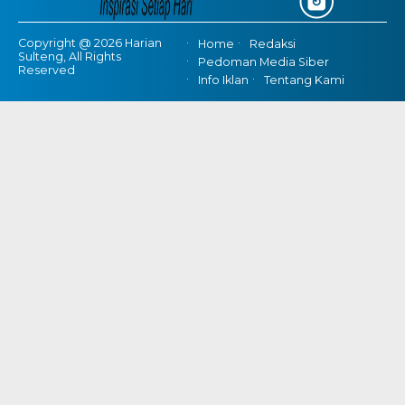
Copyright @ 2026 Harian
Home
Redaksi
Sulteng, All Rights
Pedoman Media Siber
Reserved
Info Iklan
Tentang Kami