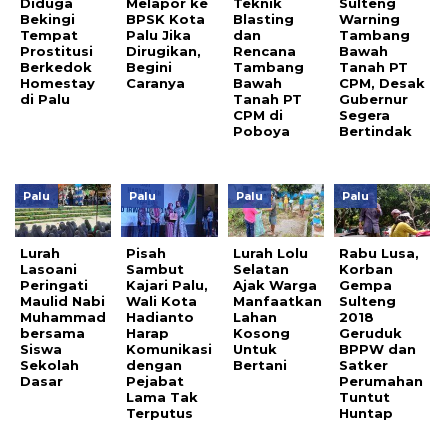
Diduga
Melapor ke
Teknik
Sulteng
Bekingi
BPSK Kota
Blasting
Warning
Tempat
Palu Jika
dan
Tambang
Prostitusi
Dirugikan,
Rencana
Bawah
Berkedok
Begini
Tambang
Tanah PT
Homestay
Caranya
Bawah
CPM, Desak
di Palu
Tanah PT
Gubernur
CPM di
Segera
Poboya
Bertindak
Palu
Palu
Palu
Palu
Lurah
Pisah
Lurah Lolu
Rabu Lusa,
Lasoani
Sambut
Selatan
Korban
Peringati
Kajari Palu,
Ajak Warga
Gempa
Maulid Nabi
Wali Kota
Manfaatkan
Sulteng
Muhammad
Hadianto
Lahan
2018
bersama
Harap
Kosong
Geruduk
Siswa
Komunikasi
Untuk
BPPW dan
Sekolah
dengan
Bertani
Satker
Dasar
Pejabat
Perumahan
Lama Tak
Tuntut
Terputus
Huntap