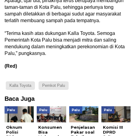
Apalagi, ujar dia, pihaknya terus berupaya membangun
taman-taman di Kota Palu, sehingga perlunya tong
sampah diletakkan di berbagai sudut agar masyarakat
terlatih membuang sampah pada tempatnya.
“Terima kasih atas dukungan Kalla Toyota. Semoga
Pemerintah Kota Palu bisa menjadi mitra dan saling
mendukung dalam meningkatkan perekonomian di Kota
Palu,” pungkasnya.
(Red)
Kalla Toyota
Pemkot Palu
Baca Juga
Palu
Palu
Palu
Palu
Oknum
Konsumen
Penjelasan
Komisi III
Polisi
Bisa
Pakar soal
DPRD