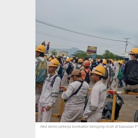
Aksi demo pekerja kontraktor berujung ricuh di kawasan PT