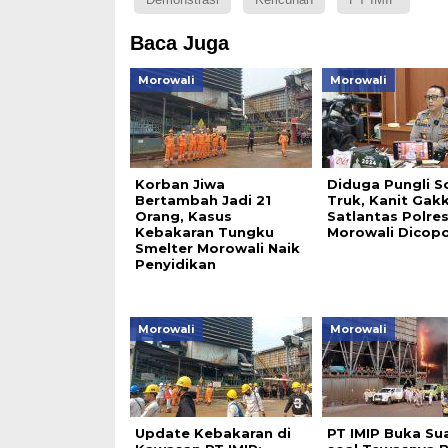
Baca Juga
Morowali
Morowali
Korban Jiwa
Diduga Pungli S
Bertambah Jadi 21
Truk, Kanit Ga
Orang, Kasus
Satlantas Polre
Kebakaran Tungku
Morowali Dicop
Smelter Morowali Naik
Penyidikan
Morowali
Morowali
Update Kebakaran di
PT IMIP Buka Su