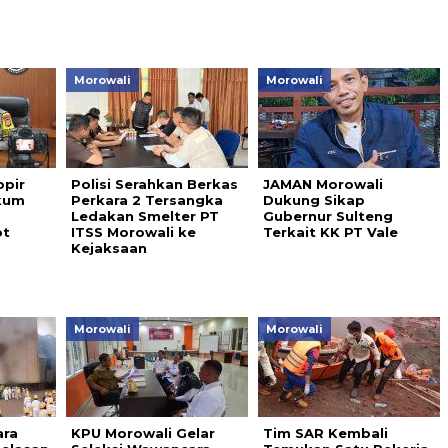
Morowali
Morowali
opir
Polisi Serahkan Berkas
JAMAN Morowali
kkum
Perkara 2 Tersangka
Dukung Sikap
s
Ledakan Smelter PT
Gubernur Sulteng
ot
ITSS Morowali ke
Terkait KK PT Vale
Kejaksaan
Morowali
Morowali
ara
KPU Morowali Gelar
Tim SAR Kembali