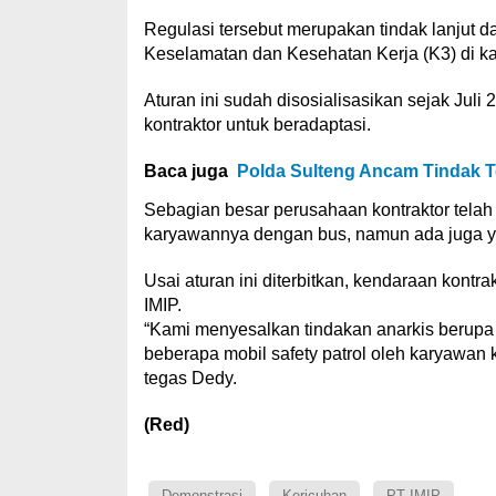
Regulasi tersebut merupakan tindak lanjut d
Keselamatan dan Kesehatan Kerja (K3) di k
Aturan ini sudah disosialisasikan sejak Jul
kontraktor untuk beradaptasi.
Baca juga
Polda Sulteng Ancam Tindak T
Sebagian besar perusahaan kontraktor tela
karyawannya dengan bus, namun ada juga ya
Usai aturan ini diterbitkan, kendaraan kon
IMIP.
“Kami menyesalkan tindakan anarkis berup
beberapa mobil safety patrol oleh karyawan ko
tegas Dedy.
(Red)
Demonstrasi
Kericuhan
PT IMIP