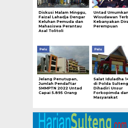
Diskusi Malam Minggu,
Untad Umumkan
Faizal Lahadja Dengar
Wisudawan Terb
Keluhan Pemuda dan
Kebanyakan Dira
Mahasiswa Perantau
Perempuan
Asal Tolitoli
Palu
Palu
Jelang Penutupan,
Salat Iduladha 1
Jumlah Pendaftar
di Polda Sulteng
SMMPTN 2022 Untad
Dihadiri Unsur
Capai 5.895 Orang
Forkopimda da
Masyarakat