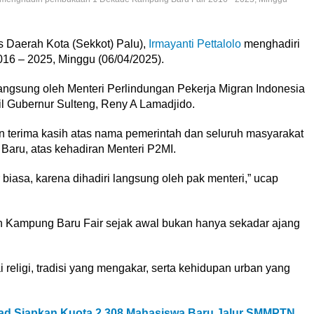
s Daerah Kota (Sekkot) Palu),
Irmayanti Pettalolo
menghadiri
6 – 2025, Minggu (06/04/2025).
langsung oleh Menteri Perlindungan Pekerja Migran Indonesia
l Gubernur Sulteng, Reny A Lamadjido.
terima kasih atas nama pemerintah dan seluruh masyarakat
Baru, atas kehadiran Menteri P2MI.
biasa, karena dihadiri langsung oleh pak menteri,” ucap
n Kampung Baru Fair sejak awal bukan hanya sekadar ajang
i religi, tradisi yang mengakar, serta kehidupan urban yang
ntad Siapkan Kuota 2.308 Mahasiswa Baru Jalur SMMPTN