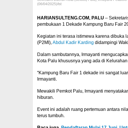
(06/04/2025)/Ist
HARIANSULTENG.COM, PALU
– Sekretari
pembukaan 1 Dekade Kampung Baru Fair 201
Kegiatan ini terasa istimewa karena dibuka 
(P2MI),
Abdul Kadir Karding
didampingi Waki
Dalam sambutannya, Irmayanti mengucapkan 
Kota Palu khususnya yang ada di Kelurahan 
“Kampung Baru Fair 1 dekade ini sangat luar 
Irmayanti.
Mewakili Pemkot Palu, Irmayanti menyataka
hiburan.
Event ini adalah ruang pertemuan antara nila
terus tumbuh.
Baca juga
Pendaftaran Mulai 17 Juni, U