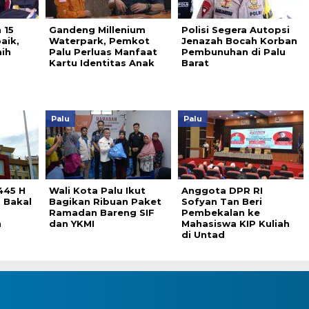
 15
Gandeng Millenium
Polisi Segera Autopsi
aik,
Waterpark, Pemkot
Jenazah Bocah Korban
ih
Palu Perluas Manfaat
Pembunuhan di Palu
Kartu Identitas Anak
Barat
Palu
Palu
445 H
Wali Kota Palu Ikut
Anggota DPR RI
 Bakal
Bagikan Ribuan Paket
Sofyan Tan Beri
Ramadan Bareng SIF
Pembekalan ke
n
dan YKMI
Mahasiswa KIP Kuliah
di Untad