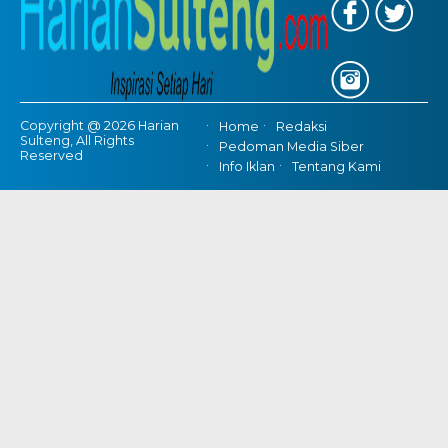
Copyright @ 2026 Harian
Home
Redaksi
Sulteng, All Rights
Pedoman Media Siber
Reserved
Info Iklan
Tentang Kami