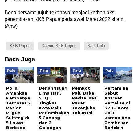
Bona bersama tujuh rekannya menjadi korban aksi
penembakan KKB Papua pada awal Maret 2022 silam.
(Anw)
KKB Papua
Korban KKB Papua
Kota Palu
Baca Juga
Palu
Palu
Palu
Palu
Polisi
Berlangsung
Pemkot
Pertamina
Amankan
Lima Hari,
Palu Bakal
Sebut
Kampanye
STQH
Revitalisasi
Antrean
Terbatas 2
Tingkat
Pasar
Pertalite di
Paslon
Kota Palu
Tavanjuka
SPBU Kota
Pilgub
Perlombakan
Tahun Ini
Palu
Sulteng di
5 Cabang
karena Ada
5 Lokasi
dan 2
Pembelian
Berbeda
Golongan
Berlebih