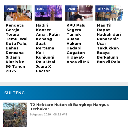
Palu
Palu
Palu
Bisnis
Pendeta
Hadiri
KPU Palu
Mas Tili
Gereja
Konser
Segera
Dapat
Toraja
Amal, Fatin
Tunjuk
Hadiah dari
Temui Wali
Kenang
Kuasa
Panasonic
Kota Palu,
Saat
Hukum
Usai
Bahas
Pertama
Hadapi
Taklukkan
Rencana
Kali
Gugatan
Buaya
Sidang
Kunjungi
Hidayat-
Berkalung
Klasis ke-
Palu Usai
Anca di MK
Ban di Palu
56 Tahun
Juara X
2025
Factor
SULTENG
72 Hektare Hutan di Bangkep Hangus
Terbakar
9 Agustus 2026 | 08:12 WIB