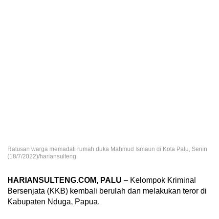
Ratusan warga memadati rumah duka Mahmud Ismaun di Kota Palu, Senin
(18/7/2022)/hariansulteng
HARIANSULTENG.COM, PALU
– Kelompok Kriminal
Bersenjata (KKB) kembali berulah dan melakukan teror di
Kabupaten Nduga, Papua.