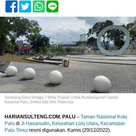
Sumbang Dana Hingga 7 Miliar Rupiah Untuk Pembangunan Taman
Nasional Palu, Simbol Alfa Midi Tidak Ada
HARIANSULTENG.COM, PALU
–
Taman Nasional Kota
Palu
di
Jl Hasanudin
,
Kelurahan Lolu Utara
,
Kecamatan
Palu Timur
resmi digunakan, Kamis (29/12/2022).