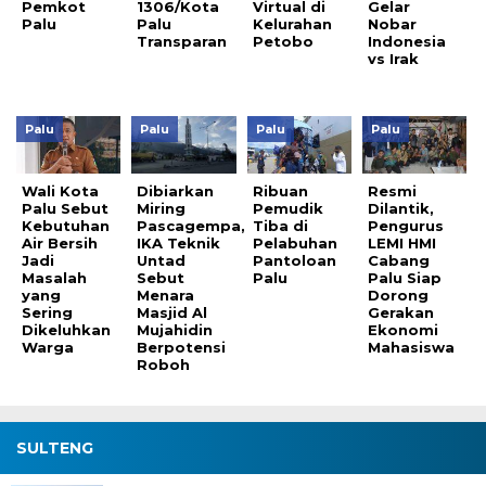
Pemkot
1306/Kota
Virtual di
Gelar
Palu
Palu
Kelurahan
Nobar
Transparan
Petobo
Indonesia
vs Irak
Palu
Palu
Palu
Palu
Wali Kota
Dibiarkan
Ribuan
Resmi
Palu Sebut
Miring
Pemudik
Dilantik,
Kebutuhan
Pascagempa,
Tiba di
Pengurus
Air Bersih
IKA Teknik
Pelabuhan
LEMI HMI
Jadi
Untad
Pantoloan
Cabang
Masalah
Sebut
Palu
Palu Siap
yang
Menara
Dorong
Sering
Masjid Al
Gerakan
Dikeluhkan
Mujahidin
Ekonomi
Warga
Berpotensi
Mahasiswa
Roboh
SULTENG