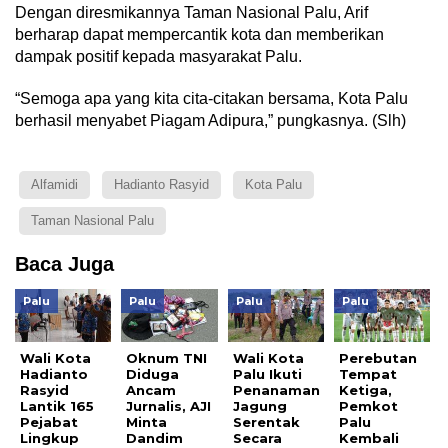
Dengan diresmikannya Taman Nasional Palu, Arif
berharap dapat mempercantik kota dan memberikan
dampak positif kepada masyarakat Palu.
“Semoga apa yang kita cita-citakan bersama, Kota Palu
berhasil menyabet Piagam Adipura,” pungkasnya. (Slh)
Alfamidi
Hadianto Rasyid
Kota Palu
Taman Nasional Palu
Baca Juga
Palu
Palu
Palu
Palu
Wali Kota
Oknum TNI
Wali Kota
Perebutan
Hadianto
Diduga
Palu Ikuti
Tempat
Rasyid
Ancam
Penanaman
Ketiga,
Lantik 165
Jurnalis, AJI
Jagung
Pemkot
Pejabat
Minta
Serentak
Palu
Lingkup
Dandim
Secara
Kembali