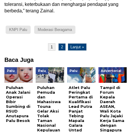
toleransi, keterbukaan dan menghargai pendapat yang
berbeda,” terang Zainal.
KNPI Palu
Moderasi Beragama
1
2
Lanjut »
Baca Juga
Palu
Palu
Palu
Advertorial
Puluhan
Puluhan
Atlet Palu
Tampil di
Anak Jalani
Pemuda
Peringkat
Forum
Operasi
dan
Pertama di
Kepala
Bibir
Mahasiswa
Kualifikasi
Daerah
Sumbing di
Touna
Lead Putra
ASEAN,
RSUD
Gelar Aksi
Panjat
Wali Kota
Anutapura
Tolak
Tebing
Palu Jajaki
Palu Besok
Taman
Mapala
Kerja Sama
Nasional
Galara
dengan
Kepulauan
Untad
Singapura