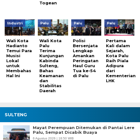
Togean
Industri
Palu
Palu
Palu
Wali Kota
Wali Kota
Polisi
Pertama
Hadianto
Palu
Bersenjata
Kali dalam
Temui Para
Terima
Lengkap
Sejarah,
Musisi
Kunjungan
Amankan
Kota Palu
Lokal
Kabinda
Peringatan
Raih Piala
untuk
Sulteng,
Haul Guru
Adipura
Membahas
Bahas
Tua ke-54
dari
Hal Ini
Keamanan
di Palu
Kementerian
dan
LHK
Stabilitas
Daerah
SULTENG
Mayat Perempuan Ditemukan di Pantai Lere
Palu, Sempat Dicabik Buaya
6 Agustus 2026 | 18:50 WIB