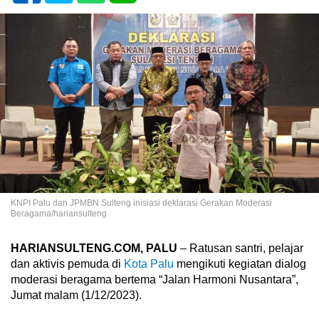
KNPI Palu dan JPMBN Sulteng inisiasi deklarasi Gerakan Moderasi
Beragama/hariansulteng
HARIANSULTENG.COM, PALU
– Ratusan santri, pelajar
dan aktivis pemuda di
Kota Palu
mengikuti kegiatan dialog
moderasi beragama bertema “Jalan Harmoni Nusantara”,
Jumat malam (1/12/2023).