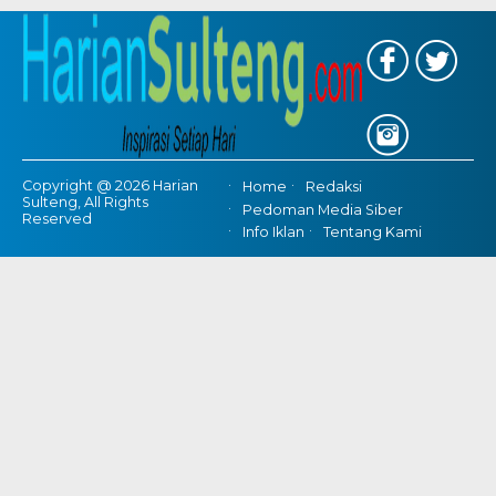
Copyright @ 2026 Harian
Home
Redaksi
Sulteng, All Rights
Pedoman Media Siber
Reserved
Info Iklan
Tentang Kami