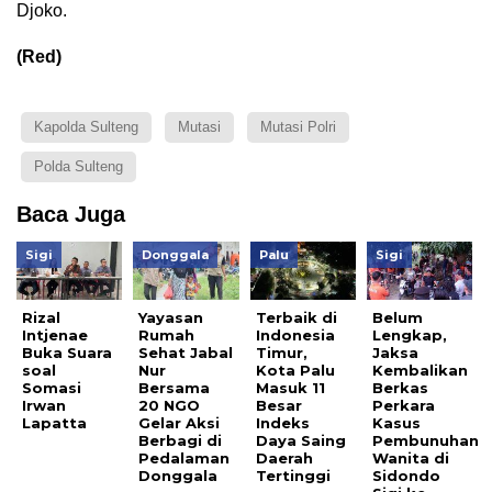
Djoko.
(Red)
Kapolda Sulteng
Mutasi
Mutasi Polri
Polda Sulteng
Baca Juga
Sigi
Donggala
Palu
Sigi
Rizal
Yayasan
Terbaik di
Belum
Intjenae
Rumah
Indonesia
Lengkap,
Buka Suara
Sehat Jabal
Timur,
Jaksa
soal
Nur
Kota Palu
Kembalikan
Somasi
Bersama
Masuk 11
Berkas
Irwan
20 NGO
Besar
Perkara
Lapatta
Gelar Aksi
Indeks
Kasus
Berbagi di
Daya Saing
Pembunuhan
Pedalaman
Daerah
Wanita di
Donggala
Tertinggi
Sidondo