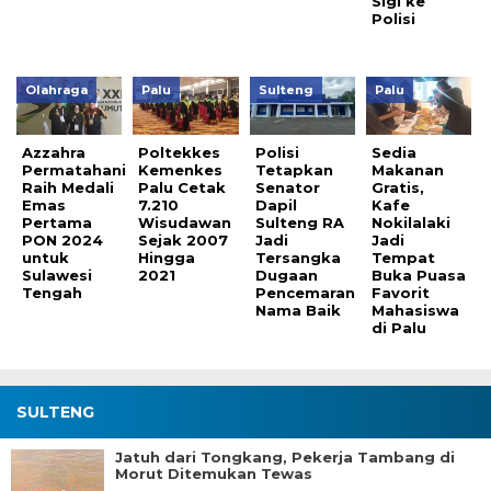
Sigi ke
Polisi
Olahraga
Palu
Sulteng
Palu
Azzahra
Poltekkes
Polisi
Sedia
Permatahani
Kemenkes
Tetapkan
Makanan
Raih Medali
Palu Cetak
Senator
Gratis,
Emas
7.210
Dapil
Kafe
Pertama
Wisudawan
Sulteng RA
Nokilalaki
PON 2024
Sejak 2007
Jadi
Jadi
untuk
Hingga
Tersangka
Tempat
Sulawesi
2021
Dugaan
Buka Puasa
Tengah
Pencemaran
Favorit
Nama Baik
Mahasiswa
di Palu
SULTENG
Jatuh dari Tongkang, Pekerja Tambang di
Morut Ditemukan Tewas