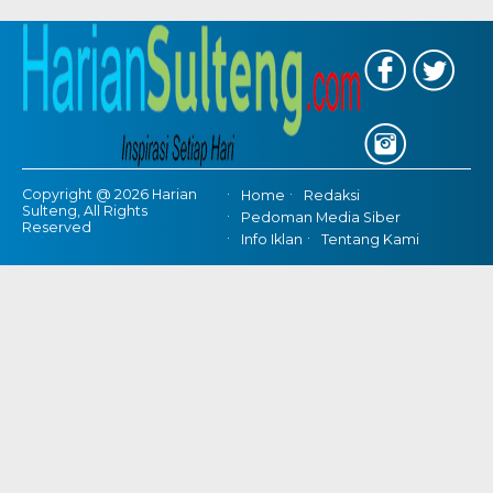
Copyright @ 2026 Harian
Home
Redaksi
Sulteng, All Rights
Pedoman Media Siber
Reserved
Info Iklan
Tentang Kami