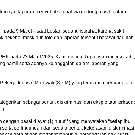
belumnya, laporan menyebutkan bahwa gedung masih dalam
l pada 9 Maret—saat Lestari sedang istirahat karena sakit—
 bekerja, meskipun foto dan laporan tersebut berasal dari hari
HK pada 23 Maret 2025. Kami menilai keputusan ini tidak adil,
ang hamil serta adanya kejanggalan dalam laporan yang
at Pekerja Industri Morowali (SPIM) yang terus memperjuangkan
tegorikan sebagai bentuk diskriminasi dan eksploitasi terhada
ng.
dengan pasal 4 ayat (1) huruf f yang menyatakan “setiap ibu
rta perlindungan dari segala bentuk kekerasan, diskriminasi
dahkan derajat dan martabat manusia, pelanggaran hak asasi