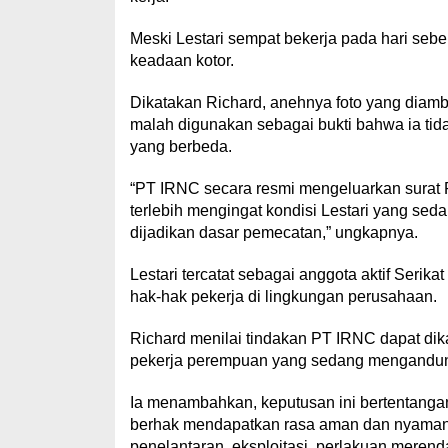
Meski Lestari sempat bekerja pada hari se
keadaan kotor.
Dikatakan Richard, anehnya foto yang diambi
malah digunakan sebagai bukti bahwa ia tidak
yang berbeda.
“PT IRNC secara resmi mengeluarkan surat P
terlebih mengingat kondisi Lestari yang sed
dijadikan dasar pemecatan,” ungkapnya.
Lestari tercatat sebagai anggota aktif Serik
hak-hak pekerja di lingkungan perusahaan.
Richard menilai tindakan PT IRNC dapat dika
pekerja perempuan yang sedang mengandu
Ia menambahkan, keputusan ini bertentangan 
berhak mendapatkan rasa aman dan nyaman se
penelantaran, eksploitasi, perlakuan meren