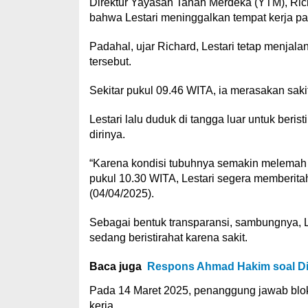
Direktur Yayasan Tanah Merdeka (YTM), Ric
bahwa Lestari meninggalkan tempat kerja pa
Padahal, ujar Richard, Lestari tetap menja
tersebut.
Sekitar pukul 09.46 WITA, ia merasakan saki
Lestari lalu duduk di tangga luar untuk ber
dirinya.
“Karena kondisi tubuhnya semakin melemah d
pukul 10.30 WITA, Lestari segera memberitah
(04/04/2025).
Sebagai bentuk transparansi, sambungnya, L
sedang beristirahat karena sakit.
Baca juga
Respons Ahmad Hakim soal Di
Pada 14 Maret 2025, penanggung jawab blo
kerja.