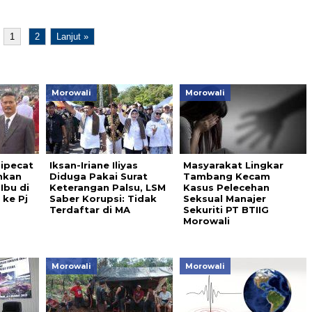
1
2
Lanjut »
Morowali
Morowali
ipecat
Iksan-Iriane Iliyas
Masyarakat Lingkar
nkan
Diduga Pakai Surat
Tambang Kecam
Ibu di
Keterangan Palsu, LSM
Kasus Pelecehan
ke Pj
Saber Korupsi: Tidak
Seksual Manajer
Terdaftar di MA
Sekuriti PT BTIIG
Morowali
Morowali
Morowali