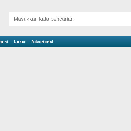
pini
Loker
Advertorial