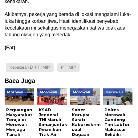
kebakaran.
Akibatnya, pekerja yang berada di lokasi mengalami luka-
luka hingga korban jiwa. Hasil identifikasi penyebab
kecelakaan ini sekaligus menegaskan bahwa tidak ada
tabung oksigen yang meledak.
(Fat)
Kebakaran Di PT IMIP
PT IMIP
Baca Juga
Morowali
Morowali
Morowali
Morowali
Perjuangan
KSAD
Saber
Polres
Masyarakat
Jenderal
Korupsi
Morowali
Toraja di
TNI Maruli
Surati
Gandeng
Morowali
Simanjuntak
Kabareskrim
Tim Labfor
Menjaga
Resmikan
soal
Makassar
Tanah
Titik Air
Dugaan
Selidiki