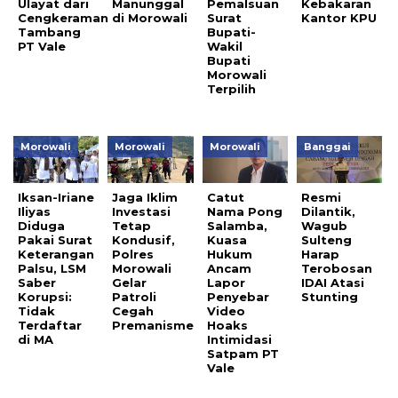
Ulayat dari
Manunggal
Pemalsuan
Kebakaran
Cengkeraman
di Morowali
Surat
Kantor KPU
Tambang
Bupati-
PT Vale
Wakil
Bupati
Morowali
Terpilih
Morowali
Morowali
Morowali
Banggai
Iksan-Iriane
Jaga Iklim
Catut
Resmi
Iliyas
Investasi
Nama Pong
Dilantik,
Diduga
Tetap
Salamba,
Wagub
Pakai Surat
Kondusif,
Kuasa
Sulteng
Keterangan
Polres
Hukum
Harap
Palsu, LSM
Morowali
Ancam
Terobosan
Saber
Gelar
Lapor
IDAI Atasi
Korupsi:
Patroli
Penyebar
Stunting
Tidak
Cegah
Video
Terdaftar
Premanisme
Hoaks
di MA
Intimidasi
Satpam PT
Vale