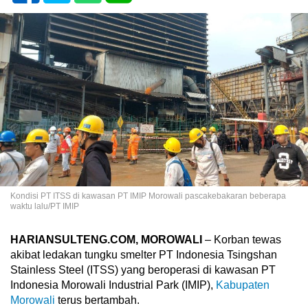
Kondisi PT ITSS di kawasan PT IMIP Morowali pascakebakaran beberapa
waktu lalu/PT IMIP
HARIANSULTENG.COM, MOROWALI
– Korban tewas
akibat ledakan tungku smelter PT Indonesia Tsingshan
Stainless Steel (ITSS) yang beroperasi di kawasan PT
Indonesia Morowali Industrial Park (IMIP),
Kabupaten
Morowali
terus bertambah.