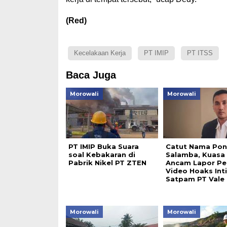
(Red)
Kecelakaan Kerja
PT IMIP
PT ITSS
Baca Juga
Morowali
Morowali
PT IMIP Buka Suara
Catut Nama Po
soal Kebakaran di
Salamba, Kuasa
Pabrik Nikel PT ZTEN
Ancam Lapor Pe
Video Hoaks Int
Satpam PT Vale
Morowali
Morowali