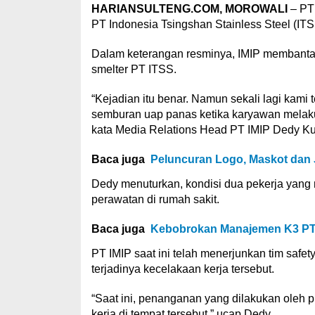
HARIANSULTENG.COM, MOROWALI
– P
PT Indonesia Tsingshan Stainless Steel (ITS
Dalam keterangan resminya, IMIP membantah 
smelter PT ITSS.
“Kejadian itu benar. Namun sekali lagi kami
semburan uap panas ketika karyawan melakuka
kata Media Relations Head PT IMIP Dedy Ku
Baca juga
Peluncuran Logo, Maskot dan 
Dedy menuturkan, kondisi dua pekerja yang 
perawatan di rumah sakit.
Baca juga
Kebobrokan Manajemen K3 PT I
PT IMIP saat ini telah menerjunkan tim saf
terjadinya kecelakaan kerja tersebut.
“Saat ini, penanganan yang dilakukan oleh p
kerja di tempat tersebut,” ucap Dedy.