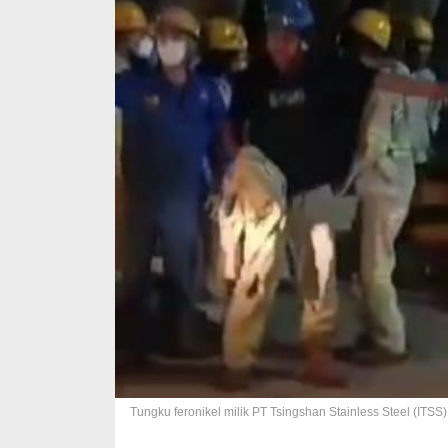
Tungku feronikel milik PT Tsingshan Stainless Steel (ITSS