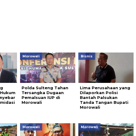
Morowali
Bisnis
ng
Polda Sulteng Tahan
Lima Perusahaan yang
 Hukum
Tersangka Dugaan
Dilaporkan Polisi
nyebar
Pemalsuan IUP di
Bantah Palsukan
imidasi
Morowali
Tanda Tangan Bupati
Morowali
Morowali
Morowali