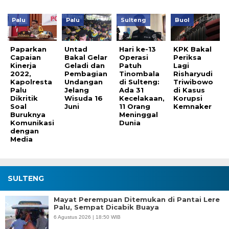
Palu
Palu
Sulteng
Buol
Paparkan
Untad
Hari ke-13
KPK Bakal
Capaian
Bakal Gelar
Operasi
Periksa
Kinerja
Geladi dan
Patuh
Lagi
2022,
Pembagian
Tinombala
Risharyudi
Kapolresta
Undangan
di Sulteng:
Triwibowo
Palu
Jelang
Ada 31
di Kasus
Dikritik
Wisuda 16
Kecelakaan,
Korupsi
Soal
Juni
11 Orang
Kemnaker
Buruknya
Meninggal
Komunikasi
Dunia
dengan
Media
SULTENG
Mayat Perempuan Ditemukan di Pantai Lere
Palu, Sempat Dicabik Buaya
6 Agustus 2026 | 18:50 WIB