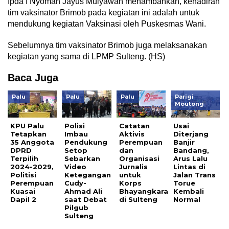
Ipda I Nyoman Jayus Mulyawan menambahkan, kehadiran
tim vaksinator Brimob pada kegiatan ini adalah untuk
mendukung kegiatan Vaksinasi oleh Puskesmas Wani.
Sebelumnya tim vaksinator Brimob juga melaksanakan
kegiatan yang sama di LPMP Sulteng. (HS)
Baca Juga
Palu
Palu
Palu
Parigi
Moutong
KPU Palu
Polisi
Catatan
Usai
Tetapkan
Imbau
Aktivis
Diterjang
35 Anggota
Pendukung
Perempuan
Banjir
DPRD
Setop
dan
Bandang,
Terpilih
Sebarkan
Organisasi
Arus Lalu
2024-2029,
Video
Jurnalis
Lintas di
Politisi
Ketegangan
untuk
Jalan Trans
Perempuan
Cudy-
Korps
Torue
Kuasai
Ahmad Ali
Bhayangkara
Kembali
Dapil 2
saat Debat
di Sulteng
Normal
Pilgub
Sulteng