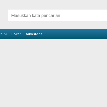
pini
Loker
Advertorial