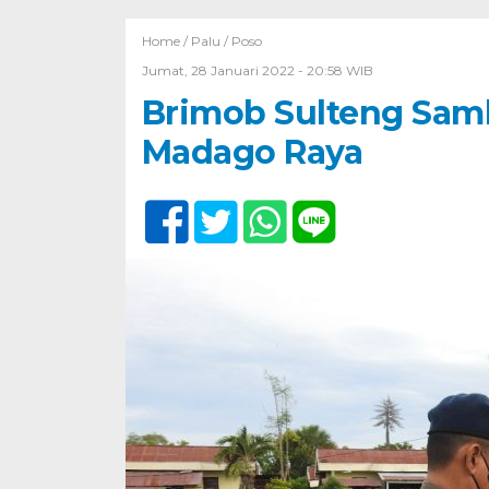
Home /
Palu
/
Poso
Jumat, 28 Januari 2022 - 20:58 WIB
Brimob Sulteng Samb
Madago Raya