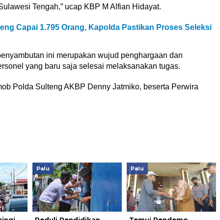
Sulawesi Tengah,” ucap KBP M Alfian Hidayat.
lteng Capai 1.795 Orang, Kapolda Pastikan Proses Seleksi
 penyambutan ini merupakan wujud penghargaan dan
rsonel yang baru saja selesai melaksanakan tugas.
mob Polda Sulteng AKBP Denny Jatmiko, beserta Perwira
Palu
Palu
ringi
Peduli Pendidikan,
Temui Pendemo,