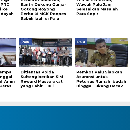
DPRD
Santri Dukung Ganjar
Wawali Palu Janji
i ke
Gotong Royong
Selesaikan Masalah
Hidayah
Perbaiki MCK Ponpes
Para Sopir
Sabiilillaah di Palu
Palu
Palu
Gempa
Ditlantas Polda
Pemkot Palu Siapkan
inggal
Sulteng berikan SIM
Asuransi untuk
uf Amin
Reward Masyarakat
Petugas Rumah Ibadah
 Keras
yang Lahir 1 Juli
Hingga Tukang Becak