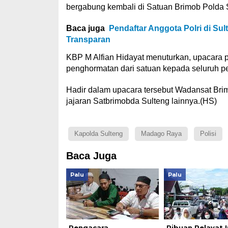
bergabung kembali di Satuan Brimob Polda 
Baca juga
Pendaftar Anggota Polri di Su
Transparan
KBP M Alfian Hidayat menuturkan, upacara
penghormatan dari satuan kepada seluruh pe
Hadir dalam upacara tersebut Wadansat Bri
jajaran Satbrimobda Sulteng lainnya.
(HS)
Kapolda Sulteng
Madago Raya
Polisi
Baca Juga
Palu
Palu
Pengacara
Ribuan Pelayat I