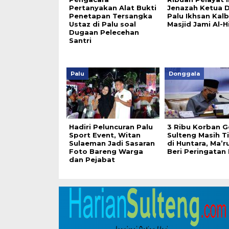
Pertanyakan Alat Bukti
Jenazah Ketua 
Penetapan Tersangka
Palu Ikhsan Kalb
Ustaz di Palu soal
Masjid Jami Al-
Dugaan Pelecehan
Santri
Palu
Donggala
Hadiri Peluncuran Palu
3 Ribu Korban 
Sport Event, Witan
Sulteng Masih T
Sulaeman Jadi Sasaran
di Huntara, Ma’r
Foto Bareng Warga
Beri Peringatan
dan Pejabat