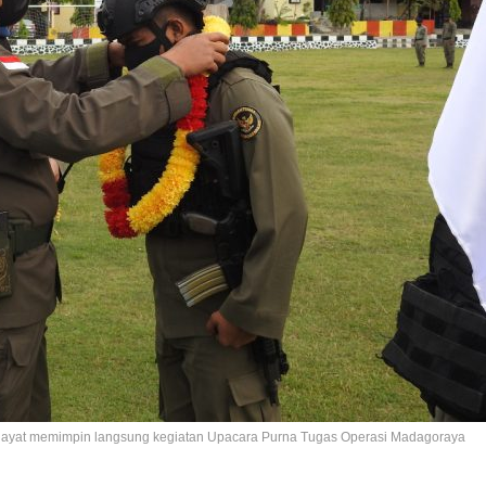
dayat memimpin langsung kegiatan Upacara Purna Tugas Operasi Madagoraya