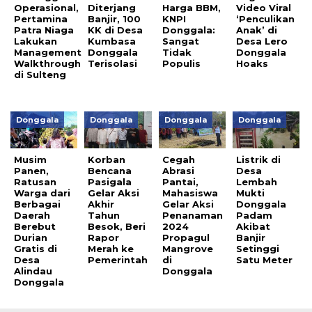
Operasional,
Diterjang
Harga BBM,
Video Viral
Pertamina
Banjir, 100
KNPI
‘Penculikan
Patra Niaga
KK di Desa
Donggala:
Anak’ di
Lakukan
Kumbasa
Sangat
Desa Lero
Management
Donggala
Tidak
Donggala
Walkthrough
Terisolasi
Populis
Hoaks
di Sulteng
Donggala
Donggala
Donggala
Donggala
Musim
Korban
Cegah
Listrik di
Panen,
Bencana
Abrasi
Desa
Ratusan
Pasigala
Pantai,
Lembah
Warga dari
Gelar Aksi
Mahasiswa
Mukti
Berbagai
Akhir
Gelar Aksi
Donggala
Daerah
Tahun
Penanaman
Padam
Berebut
Besok, Beri
2024
Akibat
Durian
Rapor
Propagul
Banjir
Gratis di
Merah ke
Mangrove
Setinggi
Desa
Pemerintah
di
Satu Meter
Alindau
Donggala
Donggala